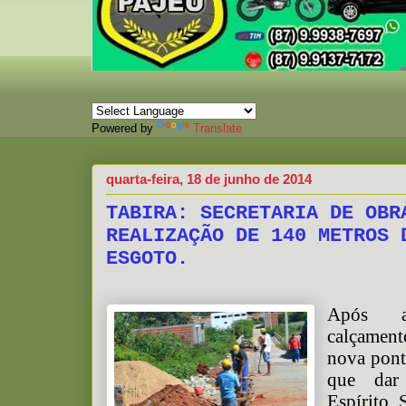
Powered by
Translate
quarta-feira, 18 de junho de 2014
TABIRA: SECRETARIA DE OBR
REALIZAÇÃO DE 140 METROS 
ESGOTO.
Após a
calçamen
nova pont
que dar
Espírito 