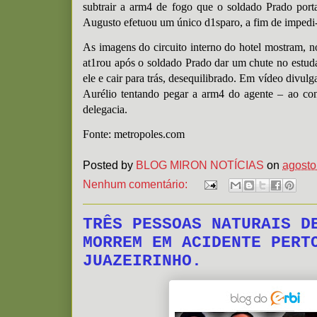
subtrair a arm4 de fogo que o soldado Prado port
Augusto efetuou um único d1sparo, a fim de impedi-
As imagens do circuito interno do hotel mostram, 
at1rou após o soldado Prado dar um chute no estuda
ele e cair para trás, desequilibrado. Em vídeo divul
Aurélio tentando pegar a arm4 do agente – ao con
delegacia.
Fonte: metropoles.com
Posted by
BLOG MIRON NOTÍCIAS
on
agosto
Nenhum comentário:
TRÊS PESSOAS NATURAIS D
MORREM EM ACIDENTE PERT
JUAZEIRINHO.