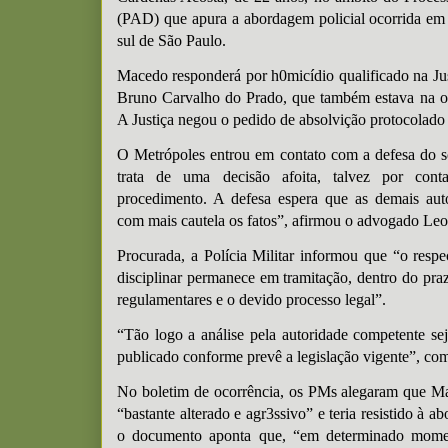
(PAD) que apura a abordagem policial ocorrida em
sul de São Paulo.
Macedo responderá por h0micídio qualificado na Ju
Bruno Carvalho do Prado, que também estava na ocor
A Justiça negou o pedido de absolvição protocolado
O Metrópoles entrou em contato com a defesa do s
trata de uma decisão afoita, talvez por cont
procedimento. A defesa espera que as demais au
com mais cautela os fatos”, afirmou o advogado Le
Procurada, a Polícia Militar informou que “o respe
disciplinar permanece em tramitação, dentro do praz
regulamentares e o devido processo legal”.
“Tão logo a análise pela autoridade competente sej
publicado conforme prevê a legislação vigente”, co
No boletim de ocorrência, os PMs alegaram que Ma
“bastante alterado e agr3ssivo” e teria resistido à a
o documento aponta que, “em determinado momen