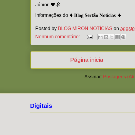
Júnior. 🖤🥀
Informações do 🌵𝐁𝐥𝐨𝐠 𝐒𝐞𝐫𝐭ã𝐨 𝐍𝐨𝐭𝐢𝐜𝐢𝐚𝐬 🌵
Posted by
BLOG MIRON NOTÍCIAS
on
agosto
Nenhum comentário:
Página inicial
Assinar:
Postagens (At
Digitais