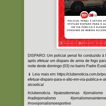
DISPARO: Um policial penal foi conduzido à D
após efetuar um disparo de arma de fogo para
noite deste domingo (03) no bairro Padre Eust
📱 Leia mais em: https://clubenoticia.com.br/po
efetuar-disparo-para-o-alto-em-via-publica-e
alcoolica/
#clubenoticia #patosdeminas #jornalismo 
#radiojornalismo #jornalismonainter
#novojornalismoesportivo