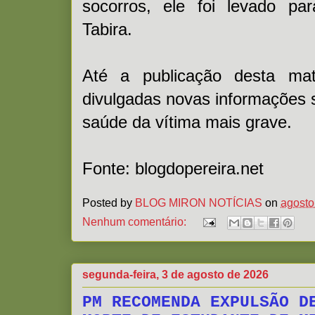
socorros, ele foi levado pa
Tabira.
Até a publicação desta mat
divulgadas novas informações 
saúde da vítima mais grave.
Fonte:
blogdopereira.net
Posted by
BLOG MIRON NOTÍCIAS
on
agosto
Nenhum comentário:
segunda-feira, 3 de agosto de 2026
PM RECOMENDA EXPULSÃO D