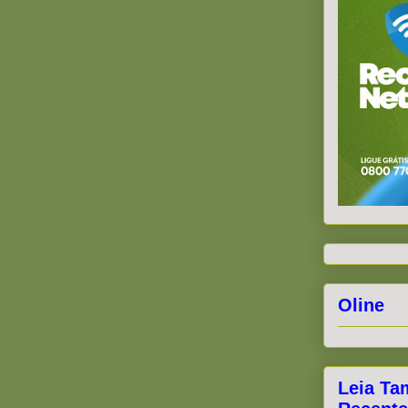
Oline
Leia Ta