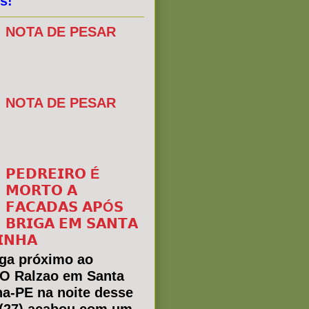
s!
NOTA DE PESAR
NOTA DE PESAR
𝗣𝗘𝗗𝗥𝗘𝗜𝗥𝗢 É
𝗠𝗢𝗥𝗧𝗢 𝗔
𝗙𝗔𝗖𝗔𝗗𝗔𝗦 𝗔𝗣Ó𝗦
𝗕𝗥𝗜𝗚𝗔 𝗘𝗠 𝗦𝗔𝗡𝗧𝗔
𝗜𝗡𝗛𝗔
ga próximo ao
 O Ralzao em Santa
ha-PE na noite desse