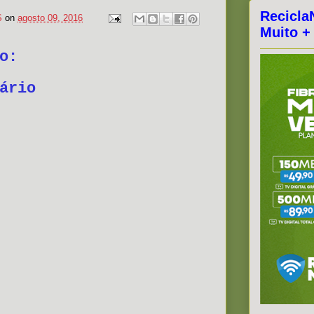
Recicla
S
on
agosto 09, 2016
Muito +
o:
ário