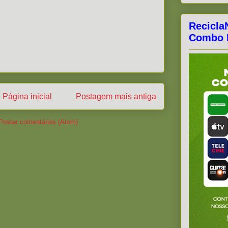
Recicla
Combo F
Página inicial
Postagem mais antiga
Postar comentários (Atom)