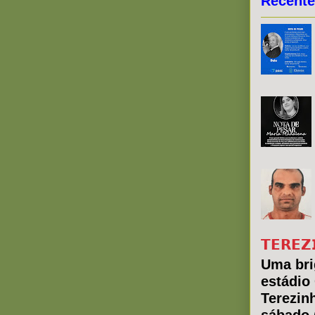
Recente
𝗧𝗘𝗥𝗘𝗭
Uma bri
estádio
Terezin