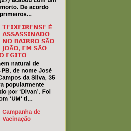
(27) acabou com um
morto. De acordo
primeiros...
𝗧𝗘𝗜𝗫𝗘𝗜𝗥𝗘𝗡𝗦𝗘 É
𝗔𝗦𝗦𝗔𝗦𝗦𝗜𝗡𝗔𝗗𝗢
𝗡𝗢 𝗕𝗔𝗜𝗥𝗥𝗢 𝗦Ã𝗢
𝗝𝗢Ã𝗢, 𝗘𝗠 𝗦Ã𝗢
𝗢 𝗘𝗚𝗜𝗧𝗢
em natural de
a-PB, de nome José
Campos da Silva, 35
ra popularmente
do por ‘Divan’. Foi
m ‘UM’ ti...
Campanha de
Vacinação