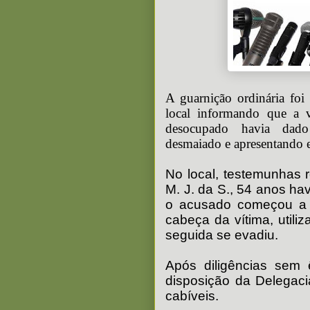
A guarnição ordinária foi 
local informando que a 
desocupado havia dado
desmaiado e apresentando e
No local, testemunhas 
M. J. da S., 54 anos h
o acusado começou a d
cabeça da vítima, util
seguida se evadiu.
Após diligências sem 
disposição da Delegac
cabíveis.