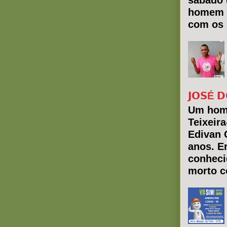
sábado 
homem 
com os 
𝗝𝗢𝗦É 𝗗
Um hom
Teixeir
Edivan 
anos. E
conheci
morto co