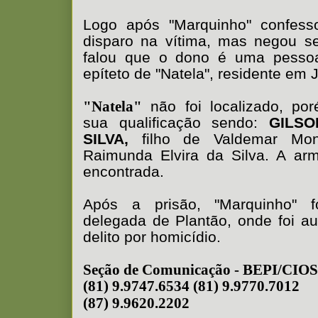
Logo após "Marquinho" confess
disparo na vítima, mas negou s
falou que o dono é uma pesso
epíteto de "Natela", residente em 
"Natela"
não foi localizado, po
sua qualificação sendo:
GILS
SILVA,
filho de Valdemar Mon
Raimunda Elvira da Silva. A ar
encontrada.
Após a prisão, "Marquinho" f
delegada de Plantão, onde foi au
delito por homicídio.
Seção de Comunicação - BEPI/CIO
(81) 9.9747.6534 (81) 9.9770.7012
(87) 9.9620.2202