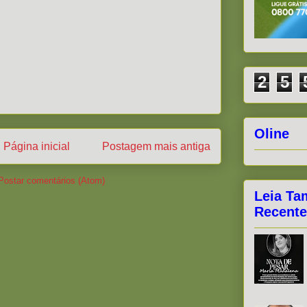
2
5
Oline
Página inicial
Postagem mais antiga
Postar comentários (Atom)
Leia Ta
Recente