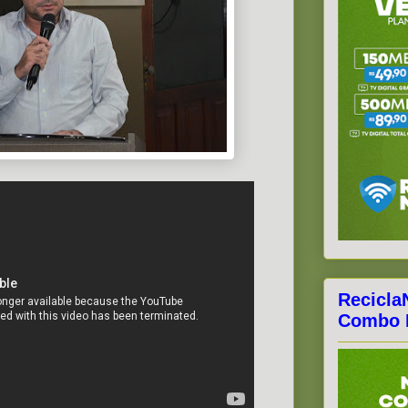
Recicla
Combo F