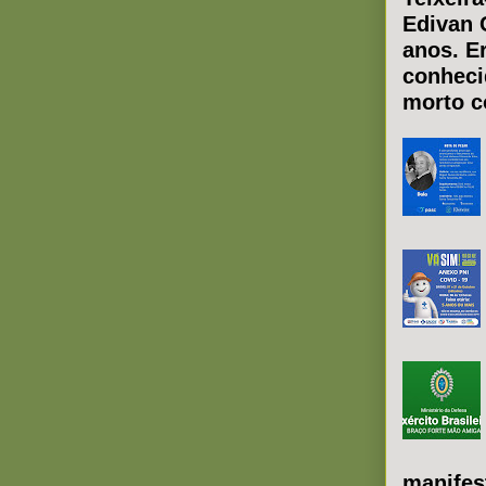
Edivan 
anos. E
conheci
morto co
manifes