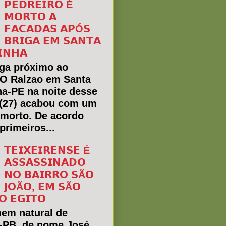
𝗣𝗘𝗗𝗥𝗘𝗜𝗥𝗢 É
𝗠𝗢𝗥𝗧𝗢 𝗔
𝗙𝗔𝗖𝗔𝗗𝗔𝗦 𝗔𝗣Ó𝗦
𝗕𝗥𝗜𝗚𝗔 𝗘𝗠 𝗦𝗔𝗡𝗧𝗔
𝗜𝗡𝗛𝗔
ga próximo ao
 O Ralzao em Santa
ha-PE na noite desse
(27) acabou com um
morto. De acordo
primeiros...
𝗧𝗘𝗜𝗫𝗘𝗜𝗥𝗘𝗡𝗦𝗘 É
𝗔𝗦𝗦𝗔𝗦𝗦𝗜𝗡𝗔𝗗𝗢
𝗡𝗢 𝗕𝗔𝗜𝗥𝗥𝗢 𝗦Ã𝗢
𝗝𝗢Ã𝗢, 𝗘𝗠 𝗦Ã𝗢
𝗢 𝗘𝗚𝗜𝗧𝗢
em natural de
a-PB, de nome José