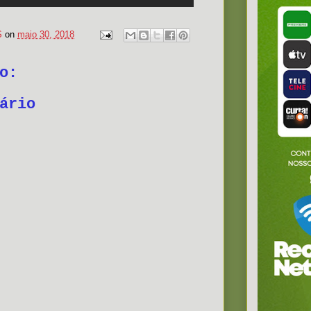
S
on
maio 30, 2018
o:
ário