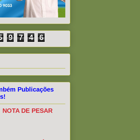
5
9
7
4
6
mbém Publicações
s!
NOTA DE PESAR