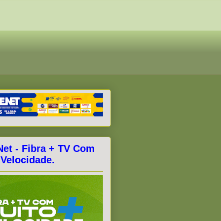
Net - Fibra + TV Com
 Velocidade.