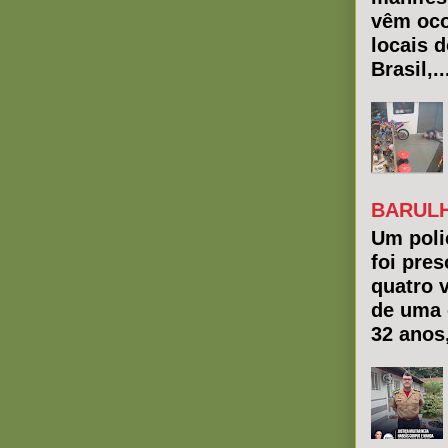
vêm oco
locais 
Brasil,..
BARULH
Um polic
foi pres
quatro 
de uma 
32 anos