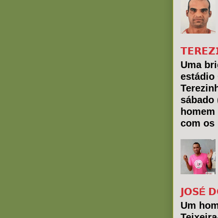
𝗧𝗘𝗥𝗘𝗭
Uma bri
estádio
Terezin
sábado 
homem 
com os 
𝗝𝗢𝗦É 𝗗
Um hom
Teixeir