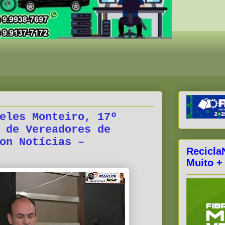
eles Monteiro, 17º
 de Vereadores de
on Notícias –
Recicla
Muito +