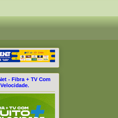
Net - Fibra + TV Com
 Velocidade.