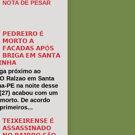
NOTA DE PESAR
𝗣𝗘𝗗𝗥𝗘𝗜𝗥𝗢 É
𝗠𝗢𝗥𝗧𝗢 𝗔
𝗙𝗔𝗖𝗔𝗗𝗔𝗦 𝗔𝗣Ó𝗦
𝗕𝗥𝗜𝗚𝗔 𝗘𝗠 𝗦𝗔𝗡𝗧𝗔
𝗜𝗡𝗛𝗔
ga próximo ao
 O Ralzao em Santa
ha-PE na noite desse
(27) acabou com um
morto. De acordo
primeiros...
𝗧𝗘𝗜𝗫𝗘𝗜𝗥𝗘𝗡𝗦𝗘 É
𝗔𝗦𝗦𝗔𝗦𝗦𝗜𝗡𝗔𝗗𝗢