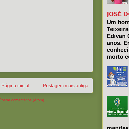
𝗝𝗢𝗦É 𝗗
Um hom
Teixeir
Edivan 
anos. E
conheci
morto co
Página inicial
Postagem mais antiga
Postar comentários (Atom)
manifes