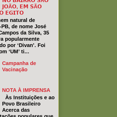
𝗡𝗢 𝗕𝗔𝗜𝗥𝗥𝗢 𝗦Ã𝗢
𝗝𝗢Ã𝗢, 𝗘𝗠 𝗦Ã𝗢
𝗢 𝗘𝗚𝗜𝗧𝗢
em natural de
a-PB, de nome José
Campos da Silva, 35
ra popularmente
do por ‘Divan’. Foi
m ‘UM’ ti...
Campanha de
Vacinação
NOTA À IMPRENSA
Às Instituições e ao
Povo Brasileiro
Acerca das
tações populares que