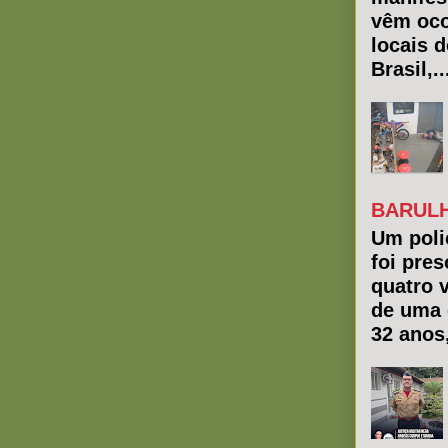
vêm oco
locais 
Brasil,..
BARULH
Um polic
foi pres
quatro 
de uma 
32 anos