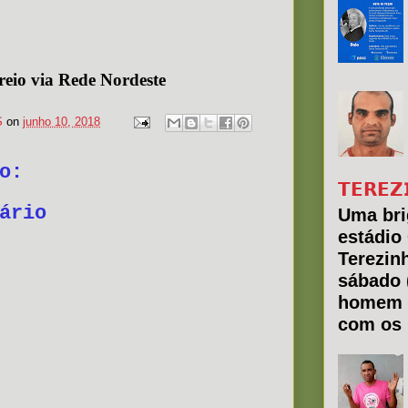
eio via Rede Nordeste
S
on
junho 10, 2018
o:
𝗧𝗘𝗥𝗘𝗭
ário
Uma bri
estádio
Terezin
sábado 
homem 
com os 