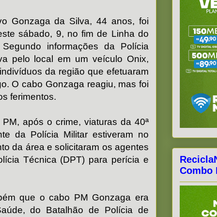
avo Gonzaga da Silva, 44 anos, foi
ste sábado, 9, no fim de Linha do
 Segundo informações da Polícia
sava pelo local em um veículo Onix,
indivíduos da região que efetuaram
go. O cabo Gonzaga reagiu, mas foi
os ferimentos.
PM, após o crime, viaturas da 40ª
e da Polícia Militar estiveram no
nto da área e solicitaram os agentes
Recicla
ícia Técnica (DPT) para perícia e
Combo F
ambém que o cabo PM Gonzaga era
aúde, do Batalhão de Polícia de