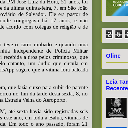
da PM José Luiz da Hora, 51 anos, foi
e da última quinta-feira, 7, em São João
oviário de Salvador. Ele era pastor de
 onde congregava há 17 anos, e não
e acordo com colegas de religião e de
2
5
bo teve o carro roubado e quando uma
hia Independente de Polícia Militar
Oline
 recebida a tiros pelos criminosos, que
No entanto, um áudio que circula em
atsApp sugere que a vítima fora baleada
Leia Ta
a, que fazia curso para subir de patente
Recente
orreu no fim da tarde desta sexta, 8, no
na Estrada Velha do Aeroporto.
, até sexta havia sido registradas seis
es este ano, em toda a Bahia, vítimas de
vida. Em todo o ano passado, foram 21