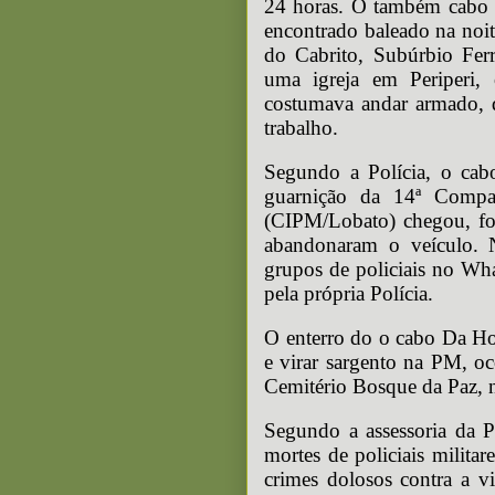
24 horas. O também cabo 
encontrado baleado na noit
do Cabrito, Subúrbio Ferr
uma igreja em Periperi,
costumava andar armado, d
trabalho.
Segundo a Polícia, o ca
guarnição da 14ª Compan
(CIPM/Lobato) chegou, foi
abandonaram o veículo. 
grupos de policiais no Wh
pela própria Polícia.
O enterro do o cabo Da Hor
e virar sargento na PM, oc
Cemitério Bosque da Paz, 
Segundo a assessoria da PM
mortes de policiais militar
crimes dolosos contra a 