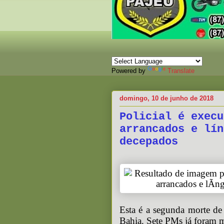
Powered by
Translate
domingo, 10 de junho de 2018
Policial é execu
arrancados e lín
decepados
Esta é a segunda morte de
Bahia. Sete PMs já foram m