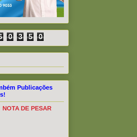
6
0
3
5
0
mbém Publicações
s!
NOTA DE PESAR