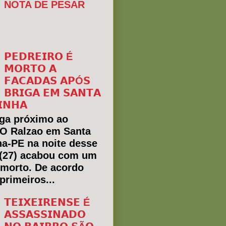
NOTA DE PESAR
𝗣𝗘𝗗𝗥𝗘𝗜𝗥𝗢 É
𝗠𝗢𝗥𝗧𝗢 𝗔
𝗙𝗔𝗖𝗔𝗗𝗔𝗦 𝗔𝗣Ó𝗦
𝗕𝗥𝗜𝗚𝗔 𝗘𝗠 𝗦𝗔𝗡𝗧𝗔
𝗜𝗡𝗛𝗔
ga próximo ao
 O Ralzao em Santa
ha-PE na noite desse
(27) acabou com um
morto. De acordo
primeiros...
𝗧𝗘𝗜𝗫𝗘𝗜𝗥𝗘𝗡𝗦𝗘 É
𝗔𝗦𝗦𝗔𝗦𝗦𝗜𝗡𝗔𝗗𝗢