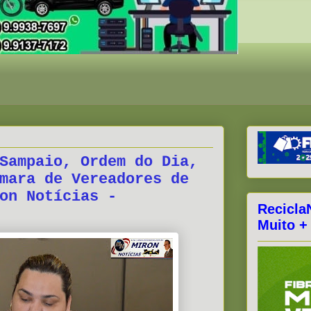
Sampaio, Ordem do Dia,
mara de Vereadores de
on Notícias -
Recicla
Muito +