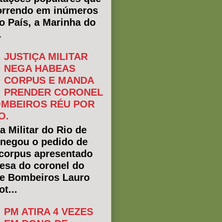
rrendo em inúmeros
do País, a Marinha do
.
JUSTIÇA MILITAR
NEGA HABEAS
CORPUS E MANDA
PRENDER CORONEL
MBEIROS RÉU POR
O.
a Militar do Rio de
 negou o pedido de
corpus apresentado
fesa do coronel do
e Bombeiros Lauro
t...
PM ATIRA 4 VEZES