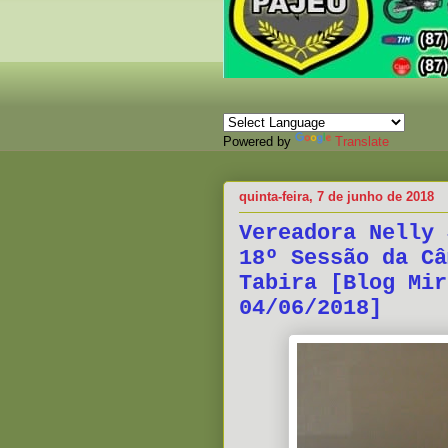
Powered by
Translate
quinta-feira, 7 de junho de 2018
Vereadora Nelly 
18º Sessão da Câ
Tabira [Blog Mir
04/06/2018]