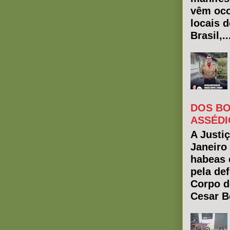
vêm oco
locais 
Brasil,..
DOS BO
ASSÉDI
A Justiç
Janeiro
habeas 
pela de
Corpo d
Cesar Bo