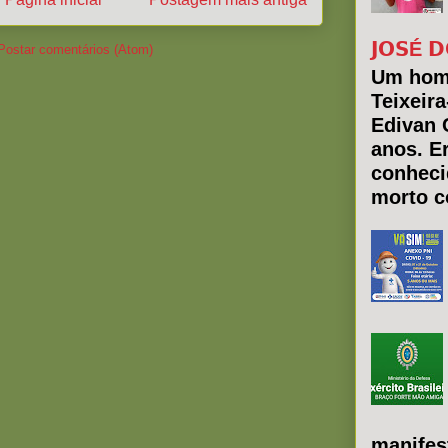
𝗝𝗢𝗦É 𝗗
Postar comentários (Atom)
Um hom
Teixeir
Edivan 
anos. E
conheci
morto co
manifes