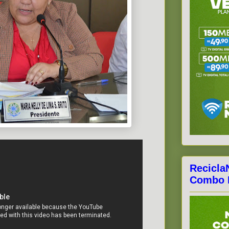
Recicla
Combo F