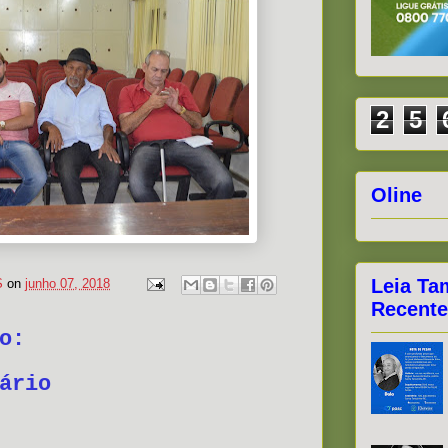
2
5
Oline
Leia Ta
S
on
junho 07, 2018
Recente
o:
ário