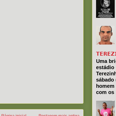
𝗧𝗘𝗥𝗘𝗭
Uma bri
estádio
Terezin
sábado 
homem 
com os 
Página inicial
Postagem mais antiga