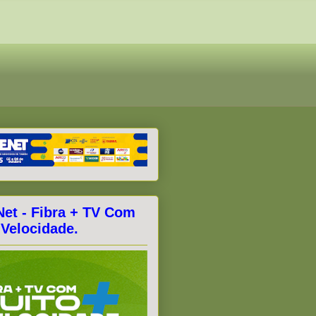
Net - Fibra + TV Com
 Velocidade.