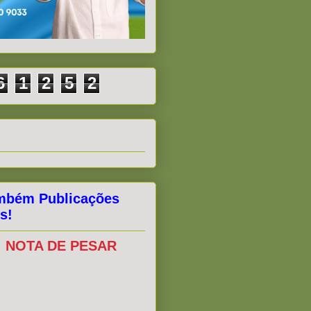
6
1
2
5
2
mbém Publicações
s!
NOTA DE PESAR