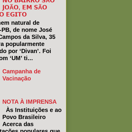
𝗡𝗢 𝗕𝗔𝗜𝗥𝗥𝗢 𝗦Ã𝗢
𝗝𝗢Ã𝗢, 𝗘𝗠 𝗦Ã𝗢
𝗢 𝗘𝗚𝗜𝗧𝗢
em natural de
a-PB, de nome José
Campos da Silva, 35
ra popularmente
do por ‘Divan’. Foi
m ‘UM’ ti...
Campanha de
Vacinação
NOTA À IMPRENSA
Às Instituições e ao
Povo Brasileiro
Acerca das
tações populares que