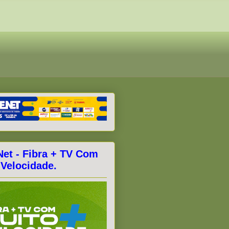
Net - Fibra + TV Com
 Velocidade.