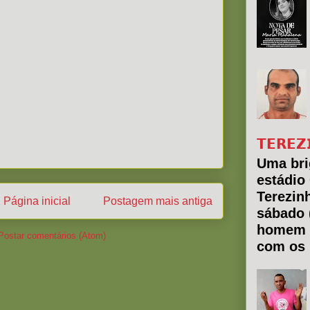
𝗧𝗘𝗥𝗘𝗭
Uma bri
estádio
Terezin
Página inicial
Postagem mais antiga
sábado 
homem 
Postar comentários (Atom)
com os 