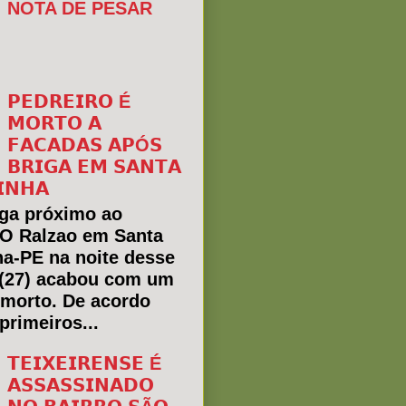
NOTA DE PESAR
𝗣𝗘𝗗𝗥𝗘𝗜𝗥𝗢 É
𝗠𝗢𝗥𝗧𝗢 𝗔
𝗙𝗔𝗖𝗔𝗗𝗔𝗦 𝗔𝗣Ó𝗦
𝗕𝗥𝗜𝗚𝗔 𝗘𝗠 𝗦𝗔𝗡𝗧𝗔
𝗜𝗡𝗛𝗔
ga próximo ao
 O Ralzao em Santa
ha-PE na noite desse
(27) acabou com um
morto. De acordo
primeiros...
𝗧𝗘𝗜𝗫𝗘𝗜𝗥𝗘𝗡𝗦𝗘 É
𝗔𝗦𝗦𝗔𝗦𝗦𝗜𝗡𝗔𝗗𝗢