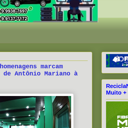
homenagens marcam
 de Antônio Mariano à
Recicla
Muito +