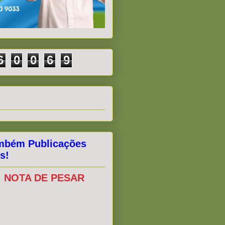
6
0
0
6
9
mbém Publicações
s!
NOTA DE PESAR