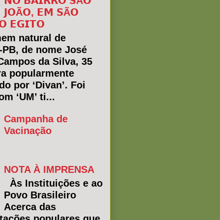
𝗡𝗢 𝗕𝗔𝗜𝗥𝗥𝗢 𝗦Ã𝗢
𝗝𝗢Ã𝗢, 𝗘𝗠 𝗦Ã𝗢
𝗢 𝗘𝗚𝗜𝗧𝗢
em natural de
a-PB, de nome José
Campos da Silva, 35
ra popularmente
do por ‘Divan’. Foi
m ‘UM’ ti...
Campanha de
Vacinação
NOTA À IMPRENSA
Às Instituições e ao
Povo Brasileiro
Acerca das
tações populares que