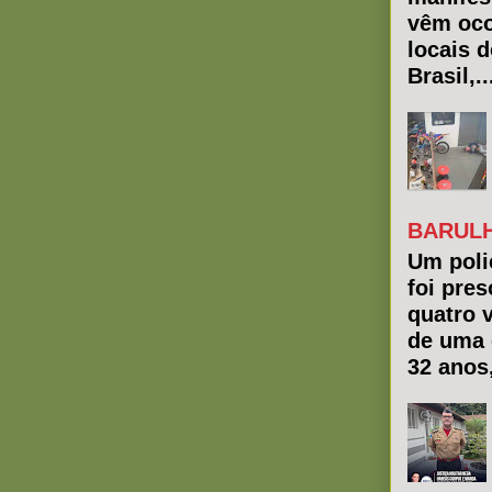
vêm oco
locais 
Brasil,..
BARULH
Um polic
foi pres
quatro 
de uma 
32 anos