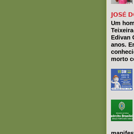
𝗝𝗢𝗦É 𝗗
Um hom
Teixeir
Edivan 
anos. E
conheci
morto co
manifes