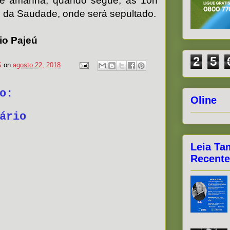
té amanhã, quando segue, as 10h
e da Saudade, onde será sepultado.
dio Pajeú
2
5
S
on
agosto 22, 2018
o:
Oline
ário
Leia Ta
Recente