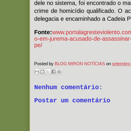
dele no sistema, foi encontrado o m
crime de homicídio qualificado. O a
delegacia e encaminhado a Cadeia Pú
Fonte:
www.portalagresteviolento.co
o-em-jurema-acusado-de-assassinar-
pe/
Posted by
BLOG MIRON NOTÍCIAS
on
setembro 
Nenhum comentário:
Postar um comentário