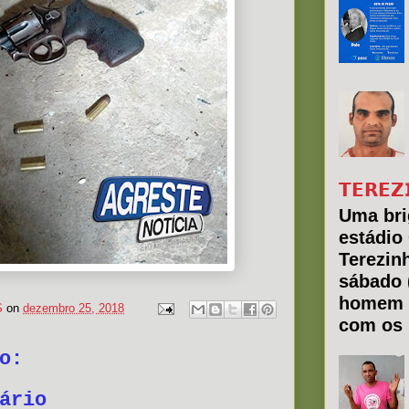
𝗧𝗘𝗥𝗘𝗭
Uma bri
estádio
Terezin
sábado 
homem 
S
on
dezembro 25, 2018
com os 
o:
ário