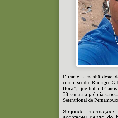
Durante a manhã deste d
como sendo Rodrigo Gi
Boca”,
que tinha 32 anos 
38 contra a própria cabeç
Setentrional de Pernambuc
Segundo informações 
aconteceu dentro do b