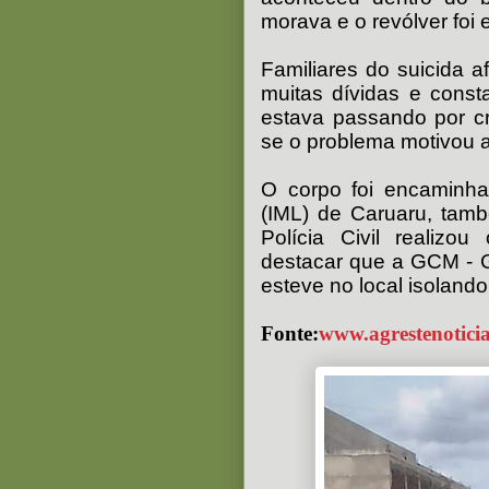
morava e o revólver foi
Familiares do suicida
muitas dívidas e cons
estava passando por cr
se o problema motivou a 
O corpo foi encaminha
(IML) de Caruaru, tam
Polícia Civil realizo
destacar que a GCM - Gu
esteve no local isolando
Fonte:
www.agrestenotici