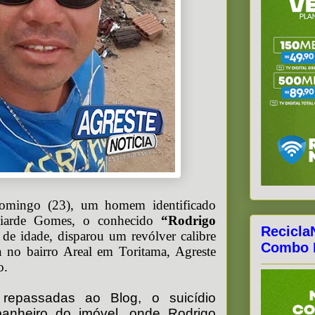
omingo (23), um homem identificado
liarde Gomes, o conhecido
“Rodrigo
Recicla
de idade, disparou um revólver calibre
Combo F
a no bairro Areal em Toritama, Agreste
o.
repassadas ao Blog, o suicídio
anheiro do imóvel, onde Rodrigo