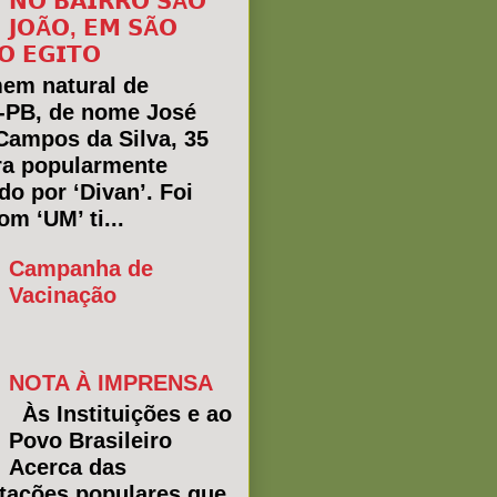
𝗡𝗢 𝗕𝗔𝗜𝗥𝗥𝗢 𝗦Ã𝗢
𝗝𝗢Ã𝗢, 𝗘𝗠 𝗦Ã𝗢
𝗢 𝗘𝗚𝗜𝗧𝗢
em natural de
a-PB, de nome José
Campos da Silva, 35
ra popularmente
do por ‘Divan’. Foi
m ‘UM’ ti...
Campanha de
Vacinação
NOTA À IMPRENSA
Às Instituições e ao
Povo Brasileiro
Acerca das
tações populares que