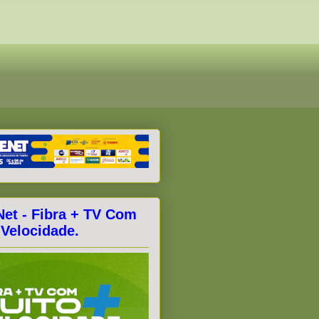
Net - Fibra + TV Com
 Velocidade.