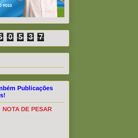
6
0
5
3
7
mbém Publicações
s!
NOTA DE PESAR