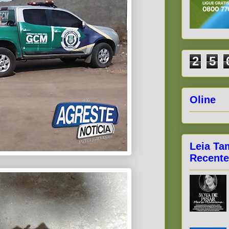
2
5
Oline
Leia Ta
Recente