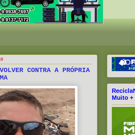
18
VOLVER CONTRA A PRÓPRIA
MA
Recicla
Muito +