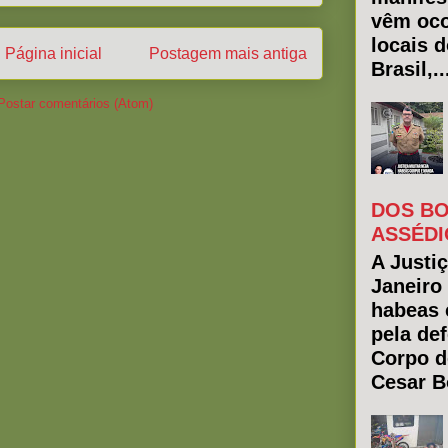
vêm oco
locais 
Página inicial
Postagem mais antiga
Brasil,..
Postar comentários (Atom)
DOS BO
ASSÉDI
A Justiç
Janeiro
habeas 
pela de
Corpo d
Cesar Bo