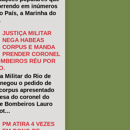
rrendo em inúmeros
do País, a Marinha do
.
JUSTIÇA MILITAR
NEGA HABEAS
CORPUS E MANDA
PRENDER CORONEL
MBEIROS RÉU POR
O.
a Militar do Rio de
 negou o pedido de
corpus apresentado
fesa do coronel do
e Bombeiros Lauro
t...
PM ATIRA 4 VEZES