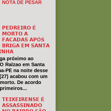
NOTA DE PESAR
𝗣𝗘𝗗𝗥𝗘𝗜𝗥𝗢 É
𝗠𝗢𝗥𝗧𝗢 𝗔
𝗙𝗔𝗖𝗔𝗗𝗔𝗦 𝗔𝗣Ó𝗦
𝗕𝗥𝗜𝗚𝗔 𝗘𝗠 𝗦𝗔𝗡𝗧𝗔
𝗜𝗡𝗛𝗔
ga próximo ao
 O Ralzao em Santa
ha-PE na noite desse
(27) acabou com um
morto. De acordo
primeiros...
𝗧𝗘𝗜𝗫𝗘𝗜𝗥𝗘𝗡𝗦𝗘 É
𝗔𝗦𝗦𝗔𝗦𝗦𝗜𝗡𝗔𝗗𝗢