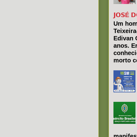
𝗝𝗢𝗦É 𝗗
Um hom
Teixeir
Edivan 
anos. E
conheci
morto co
manifes