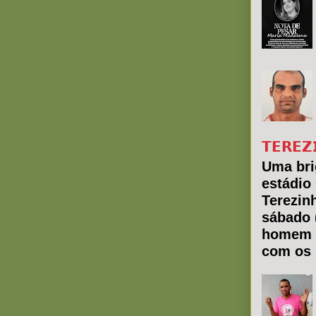
𝗧𝗘𝗥𝗘𝗭
Uma bri
estádio
Terezin
sábado 
homem 
com os 