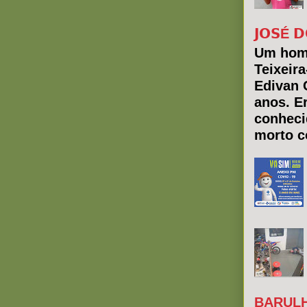
𝗝𝗢𝗦É 𝗗
Um hom
Teixeir
Edivan 
anos. E
conheci
morto co
BARULH