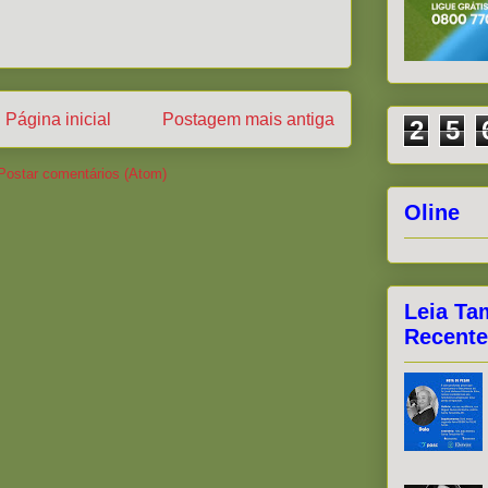
Página inicial
Postagem mais antiga
2
5
Postar comentários (Atom)
Oline
Leia Ta
Recente