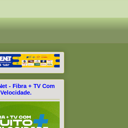
Net - Fibra + TV Com
 Velocidade.