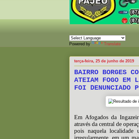
Powered by
Translate
terça-feira, 25 de junho de 2019
BAIRRO BORGES CO
ATEIAM FOGO EM L
FOI DENUNCIADO P
Em Afogados da Ingazeir
através da central de opera
pois naquela localidade 
irregularmente, em um mat