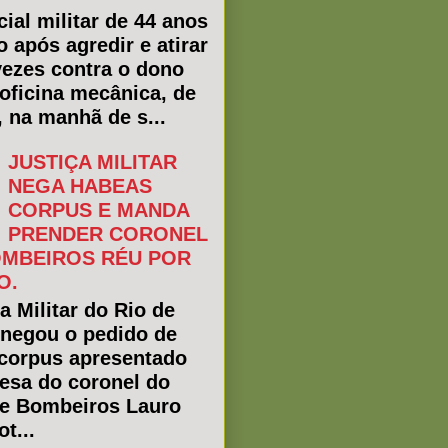
ial militar de 44 anos
o após agredir e atirar
vezes contra o dono
oficina mecânica, de
, na manhã de s...
JUSTIÇA MILITAR
NEGA HABEAS
CORPUS E MANDA
PRENDER CORONEL
MBEIROS RÉU POR
O.
a Militar do Rio de
 negou o pedido de
corpus apresentado
fesa do coronel do
e Bombeiros Lauro
t...