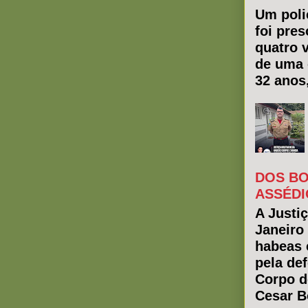
Um polic
foi pres
quatro 
de uma 
32 anos
DOS BO
ASSÉDI
A Justiç
Janeiro
habeas 
pela de
Corpo d
Cesar Bo