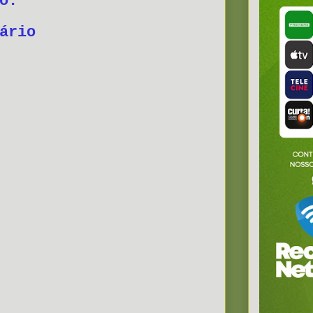
o:
ário