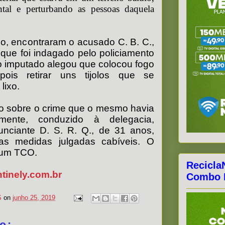
tal e perturbando as pessoas daquela
do, encontraram o acusado C. B. C.,
que foi indagado pelo policiamento
o imputado alegou que colocou fogo
pois retirar uns tijolos que se
lixo.
do sobre o crime que o mesmo havia
rmente, conduzido à delegacia,
nciante D. S. R. Q., de 31 anos,
s medidas julgadas cabíveis. O
 um TCO.
Recicla
inely.com.br
Combo F
S
on
junho 25, 2019