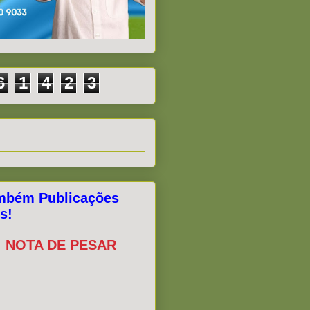
6
1
4
2
3
mbém Publicações
s!
NOTA DE PESAR