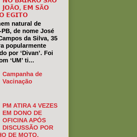
𝗡𝗢 𝗕𝗔𝗜𝗥𝗥𝗢 𝗦Ã𝗢
𝗝𝗢Ã𝗢, 𝗘𝗠 𝗦Ã𝗢
𝗢 𝗘𝗚𝗜𝗧𝗢
em natural de
a-PB, de nome José
Campos da Silva, 35
ra popularmente
do por ‘Divan’. Foi
m ‘UM’ ti...
Campanha de
Vacinação
PM ATIRA 4 VEZES
EM DONO DE
OFICINA APÓS
DISCUSSÃO POR
O DE MOTO.