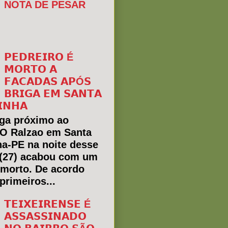
NOTA DE PESAR
𝗣𝗘𝗗𝗥𝗘𝗜𝗥𝗢 É
𝗠𝗢𝗥𝗧𝗢 𝗔
𝗙𝗔𝗖𝗔𝗗𝗔𝗦 𝗔𝗣Ó𝗦
𝗕𝗥𝗜𝗚𝗔 𝗘𝗠 𝗦𝗔𝗡𝗧𝗔
𝗜𝗡𝗛𝗔
ga próximo ao
 O Ralzao em Santa
ha-PE na noite desse
(27) acabou com um
morto. De acordo
primeiros...
𝗧𝗘𝗜𝗫𝗘𝗜𝗥𝗘𝗡𝗦𝗘 É
𝗔𝗦𝗦𝗔𝗦𝗦𝗜𝗡𝗔𝗗𝗢