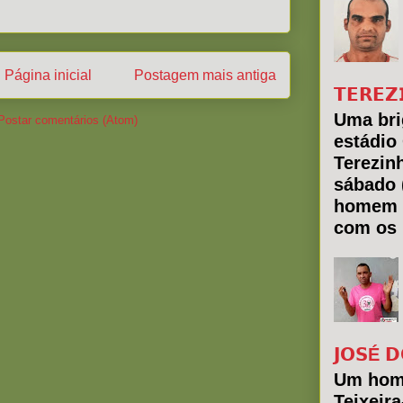
Página inicial
Postagem mais antiga
𝗧𝗘𝗥𝗘𝗭
Uma bri
Postar comentários (Atom)
estádio
Terezin
sábado 
homem 
com os 
𝗝𝗢𝗦É 𝗗
Um hom
Teixeir