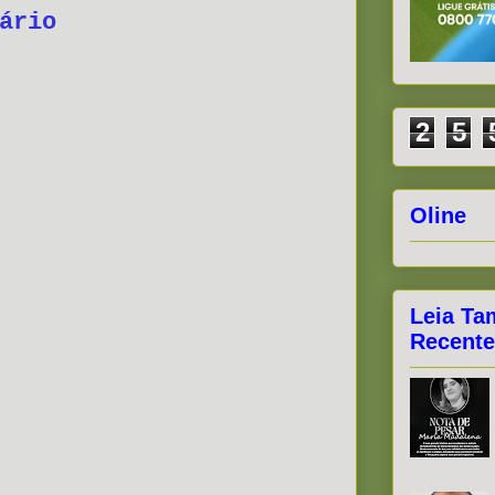
ário
2
5
Oline
Leia Ta
Recente