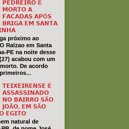
𝗣𝗘𝗗𝗥𝗘𝗜𝗥𝗢 É
𝗠𝗢𝗥𝗧𝗢 𝗔
𝗙𝗔𝗖𝗔𝗗𝗔𝗦 𝗔𝗣Ó𝗦
𝗕𝗥𝗜𝗚𝗔 𝗘𝗠 𝗦𝗔𝗡𝗧𝗔
𝗜𝗡𝗛𝗔
ga próximo ao
 O Ralzao em Santa
ha-PE na noite desse
(27) acabou com um
morto. De acordo
primeiros...
𝗧𝗘𝗜𝗫𝗘𝗜𝗥𝗘𝗡𝗦𝗘 É
𝗔𝗦𝗦𝗔𝗦𝗦𝗜𝗡𝗔𝗗𝗢
𝗡𝗢 𝗕𝗔𝗜𝗥𝗥𝗢 𝗦Ã𝗢
𝗝𝗢Ã𝗢, 𝗘𝗠 𝗦Ã𝗢
𝗢 𝗘𝗚𝗜𝗧𝗢
em natural de
a-PB, de nome José