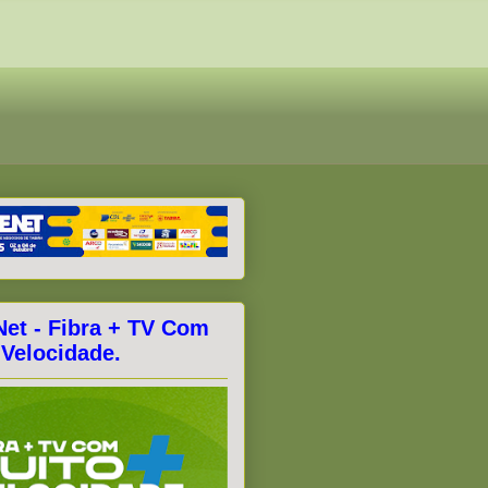
Net - Fibra + TV Com
 Velocidade.