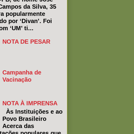
Campos da Silva, 35
ra popularmente
do por ‘Divan’. Foi
m ‘UM’ ti...
NOTA DE PESAR
Campanha de
Vacinação
NOTA À IMPRENSA
Às Instituições e ao
Povo Brasileiro
Acerca das
tações populares que