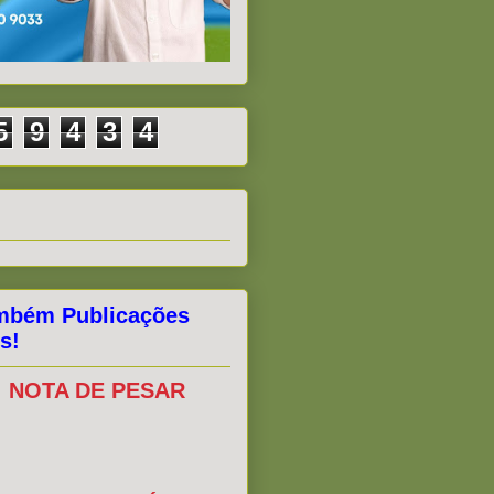
5
9
4
3
4
mbém Publicações
s!
NOTA DE PESAR