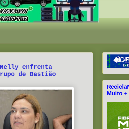
Nelly enfrenta
rupo de Bastião
Recicla
Muito +