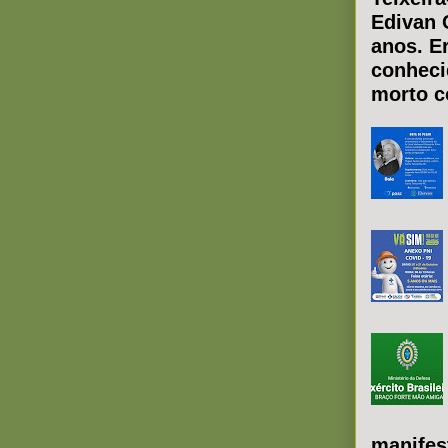
Edivan 
anos. E
conheci
morto co
manifes