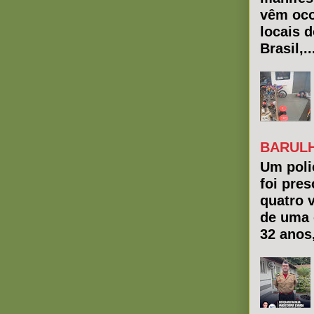
vêm oco
locais 
Brasil,..
BARULH
Um polic
foi pres
quatro 
de uma 
32 anos