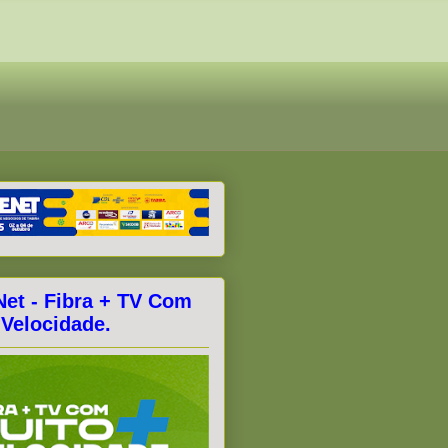
Net - Fibra + TV Com
 Velocidade.