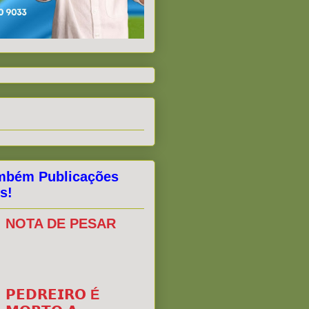
mbém Publicações
s!
NOTA DE PESAR
𝗣𝗘𝗗𝗥𝗘𝗜𝗥𝗢 É