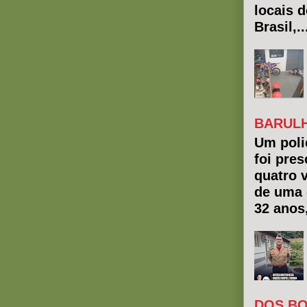
locais 
Brasil,..
BARULH
Um polic
foi pres
quatro 
de uma 
32 anos
DOS BO