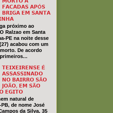
𝗠𝗢𝗥𝗧𝗢 𝗔
𝗙𝗔𝗖𝗔𝗗𝗔𝗦 𝗔𝗣Ó𝗦
𝗕𝗥𝗜𝗚𝗔 𝗘𝗠 𝗦𝗔𝗡𝗧𝗔
𝗜𝗡𝗛𝗔
ga próximo ao
 O Ralzao em Santa
ha-PE na noite desse
(27) acabou com um
morto. De acordo
primeiros...
𝗧𝗘𝗜𝗫𝗘𝗜𝗥𝗘𝗡𝗦𝗘 É
𝗔𝗦𝗦𝗔𝗦𝗦𝗜𝗡𝗔𝗗𝗢
𝗡𝗢 𝗕𝗔𝗜𝗥𝗥𝗢 𝗦Ã𝗢
𝗝𝗢Ã𝗢, 𝗘𝗠 𝗦Ã𝗢
𝗢 𝗘𝗚𝗜𝗧𝗢
em natural de
a-PB, de nome José
Campos da Silva, 35