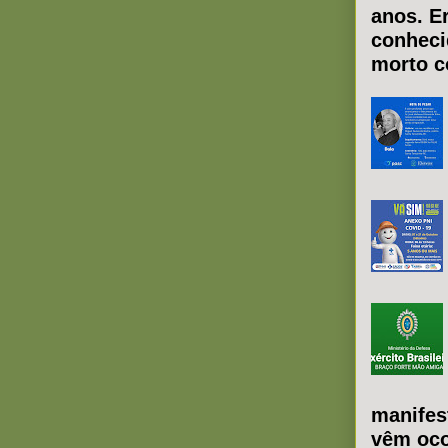
anos. E
conheci
morto co
manifes
vêm oco