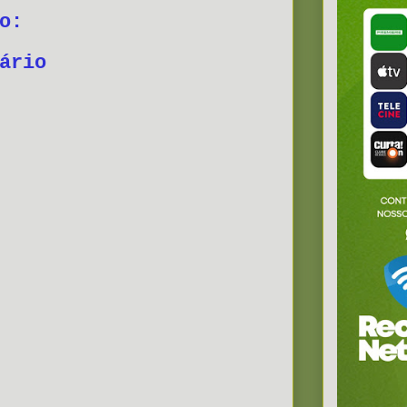
o:
ário