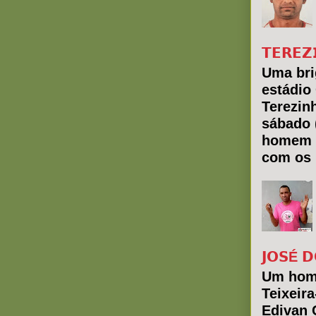
𝗧𝗘𝗥𝗘𝗭
Uma bri
estádio
Terezin
sábado 
homem 
com os 
𝗝𝗢𝗦É 𝗗
Um hom
Teixeir
Edivan 