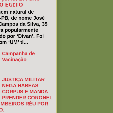
𝗢 𝗘𝗚𝗜𝗧𝗢
em natural de
a-PB, de nome José
Campos da Silva, 35
ra popularmente
do por ‘Divan’. Foi
m ‘UM’ ti...
Campanha de
Vacinação
JUSTIÇA MILITAR
NEGA HABEAS
CORPUS E MANDA
PRENDER CORONEL
MBEIROS RÉU POR
O.