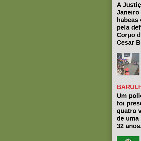
A Justiç
Janeiro
habeas 
pela de
Corpo d
Cesar Bo
BARULH
Um polic
foi pres
quatro 
de uma 
32 anos