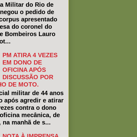
a Militar do Rio de
 negou o pedido de
corpus apresentado
fesa do coronel do
e Bombeiros Lauro
t...
PM ATIRA 4 VEZES
EM DONO DE
OFICINA APÓS
DISCUSSÃO POR
O DE MOTO.
ial militar de 44 anos
o após agredir e atirar
vezes contra o dono
oficina mecânica, de
, na manhã de s...
NOTA À IMPRENSA