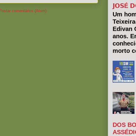
𝗝𝗢𝗦É 𝗗
Postar comentários (Atom)
Um hom
Teixeir
Edivan 
anos. E
conheci
morto co
DOS BO
ASSÉDI