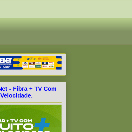
Net - Fibra + TV Com
 Velocidade.