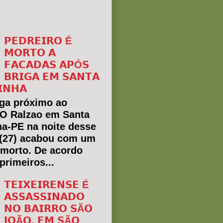
𝗣𝗘𝗗𝗥𝗘𝗜𝗥𝗢 É
𝗠𝗢𝗥𝗧𝗢 𝗔
𝗙𝗔𝗖𝗔𝗗𝗔𝗦 𝗔𝗣Ó𝗦
𝗕𝗥𝗜𝗚𝗔 𝗘𝗠 𝗦𝗔𝗡𝗧𝗔
𝗜𝗡𝗛𝗔
ga próximo ao
 O Ralzao em Santa
ha-PE na noite desse
(27) acabou com um
morto. De acordo
primeiros...
𝗧𝗘𝗜𝗫𝗘𝗜𝗥𝗘𝗡𝗦𝗘 É
𝗔𝗦𝗦𝗔𝗦𝗦𝗜𝗡𝗔𝗗𝗢
𝗡𝗢 𝗕𝗔𝗜𝗥𝗥𝗢 𝗦Ã𝗢
𝗝𝗢Ã𝗢, 𝗘𝗠 𝗦Ã𝗢