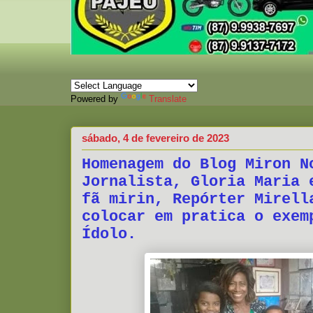
Powered by
Translate
sábado, 4 de fevereiro de 2023
Homenagem do Blog Miron N
Jornalista, Gloria Maria 
fã mirin, Repórter Mirell
colocar em pratica o exem
Ídolo.