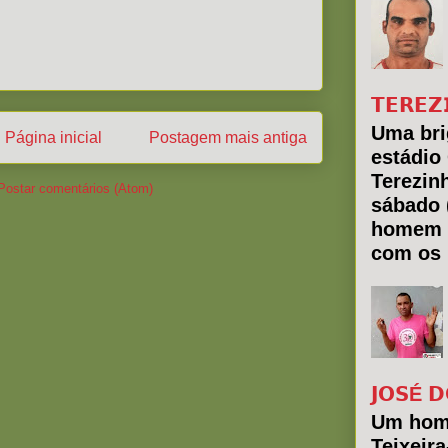
𝗧𝗘𝗥𝗘𝗭
Uma bri
Página inicial
Postagem mais antiga
estádio
Terezin
Postar comentários (Atom)
sábado 
homem 
com os 
𝗝𝗢𝗦É 𝗗
Um hom
Teixeir