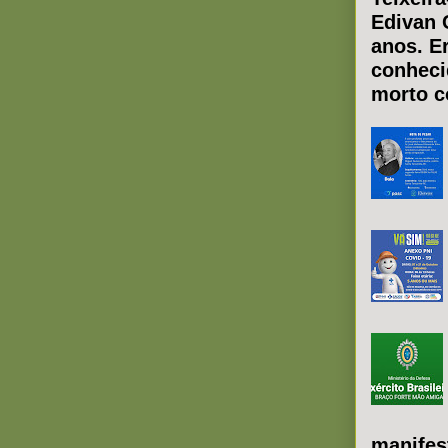
Edivan 
anos. E
conheci
morto co
manifes