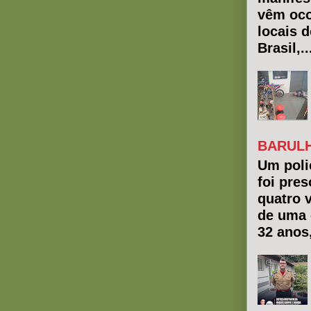
vêm oco
locais 
Brasil,..
BARULH
Um polic
foi pres
quatro 
de uma 
32 anos