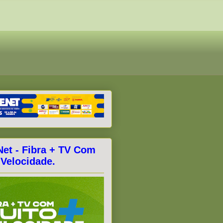
Net - Fibra + TV Com
 Velocidade.