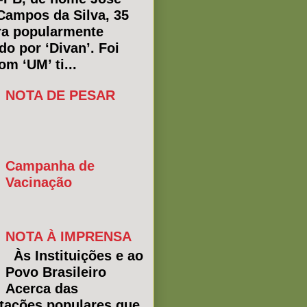
Campos da Silva, 35
ra popularmente
do por ‘Divan’. Foi
m ‘UM’ ti...
NOTA DE PESAR
Campanha de
Vacinação
NOTA À IMPRENSA
Às Instituições e ao
Povo Brasileiro
Acerca das
tações populares que