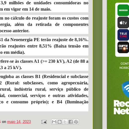
3,9 milhões de unidades consumidoras no
am em vigor em 14 de maio.
m no cálculo do reajuste foram os custos com
ergia, além da retirada de componentes
ocesso anterior.
B1 da Neoenergia PE terão reajuste de 8,16%.
erão reajustes entre 8,51% (Baixa tensão em
ão em média).
efere-se às classes A1 (>= 230 kV), A2 (de 88 a
,3 a 25 kV).
ngloba as classes B1 (Residencial e subclasse
2 (Rural: subclasses, como agropecuária,
 rural, indústria rural, serviço público de
ial, comercial, serviços e outras atividades,
ico e consumo próprio); e B4 (Iluminação
S
on
maio 14, 2023