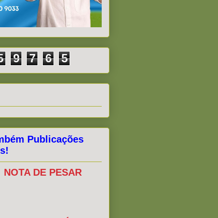
5
9
7
6
5
mbém Publicações
s!
NOTA DE PESAR