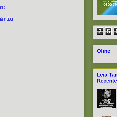
o:
ário
2
5
Oline
Leia Ta
Recente