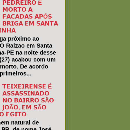
𝗣𝗘𝗗𝗥𝗘𝗜𝗥𝗢 É
𝗠𝗢𝗥𝗧𝗢 𝗔
𝗙𝗔𝗖𝗔𝗗𝗔𝗦 𝗔𝗣Ó𝗦
𝗕𝗥𝗜𝗚𝗔 𝗘𝗠 𝗦𝗔𝗡𝗧𝗔
𝗜𝗡𝗛𝗔
ga próximo ao
 O Ralzao em Santa
ha-PE na noite desse
(27) acabou com um
morto. De acordo
primeiros...
𝗧𝗘𝗜𝗫𝗘𝗜𝗥𝗘𝗡𝗦𝗘 É
𝗔𝗦𝗦𝗔𝗦𝗦𝗜𝗡𝗔𝗗𝗢
𝗡𝗢 𝗕𝗔𝗜𝗥𝗥𝗢 𝗦Ã𝗢
𝗝𝗢Ã𝗢, 𝗘𝗠 𝗦Ã𝗢
𝗢 𝗘𝗚𝗜𝗧𝗢
em natural de
a-PB, de nome José