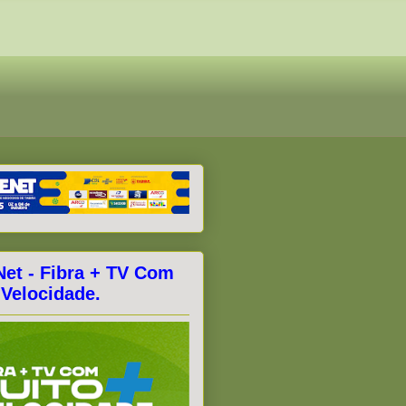
Net - Fibra + TV Com
 Velocidade.