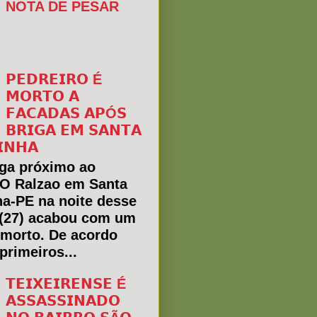
NOTA DE PESAR
𝗣𝗘𝗗𝗥𝗘𝗜𝗥𝗢 É
𝗠𝗢𝗥𝗧𝗢 𝗔
𝗙𝗔𝗖𝗔𝗗𝗔𝗦 𝗔𝗣Ó𝗦
𝗕𝗥𝗜𝗚𝗔 𝗘𝗠 𝗦𝗔𝗡𝗧𝗔
𝗜𝗡𝗛𝗔
ga próximo ao
 O Ralzao em Santa
ha-PE na noite desse
(27) acabou com um
morto. De acordo
primeiros...
𝗧𝗘𝗜𝗫𝗘𝗜𝗥𝗘𝗡𝗦𝗘 É
𝗔𝗦𝗦𝗔𝗦𝗦𝗜𝗡𝗔𝗗𝗢