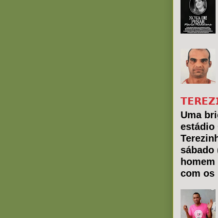
𝗧𝗘𝗥𝗘𝗭
Uma bri
estádio
Terezin
sábado 
homem 
com os 