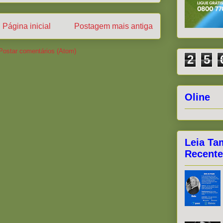
Página inicial
Postagem mais antiga
Postar comentários (Atom)
2
5
Oline
Leia Ta
Recente