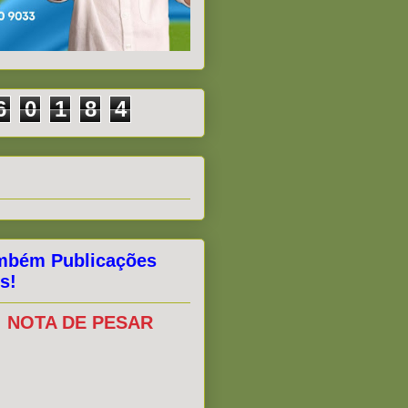
6
0
1
8
4
mbém Publicações
s!
NOTA DE PESAR