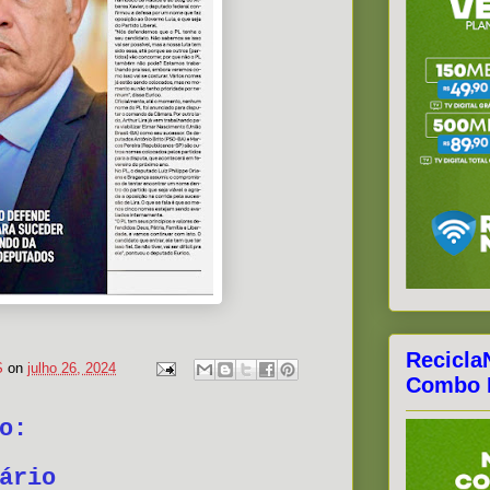
Recicla
S
on
julho 26, 2024
Combo F
o:
ário