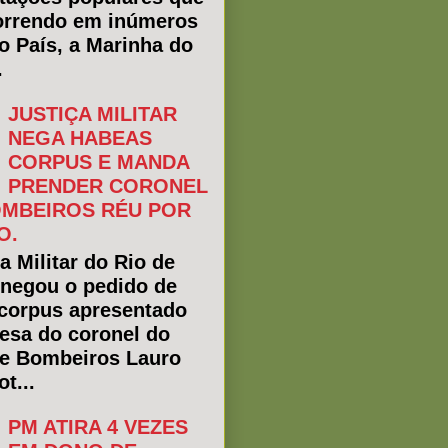
rrendo em inúmeros
do País, a Marinha do
.
JUSTIÇA MILITAR
NEGA HABEAS
CORPUS E MANDA
PRENDER CORONEL
MBEIROS RÉU POR
O.
a Militar do Rio de
 negou o pedido de
corpus apresentado
fesa do coronel do
e Bombeiros Lauro
t...
PM ATIRA 4 VEZES