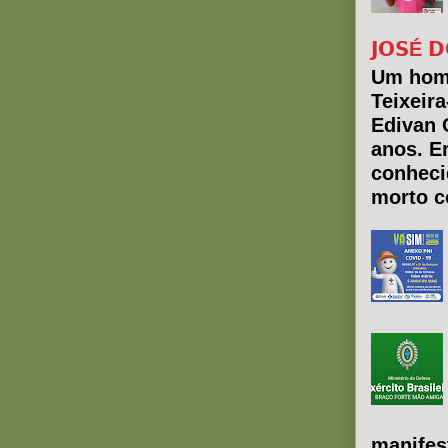
𝗝𝗢𝗦É 𝗗
Um hom
Teixeir
Edivan 
anos. E
conheci
morto co
manifes