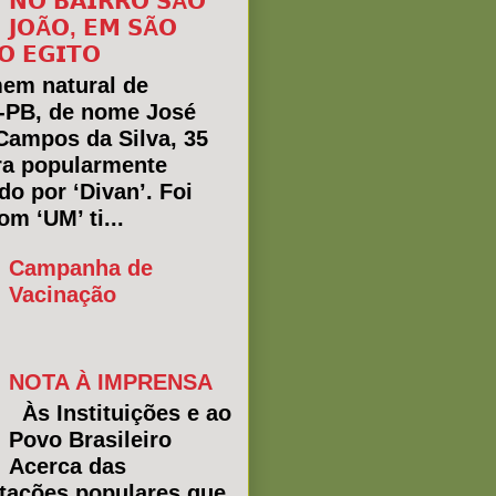
𝗡𝗢 𝗕𝗔𝗜𝗥𝗥𝗢 𝗦Ã𝗢
𝗝𝗢Ã𝗢, 𝗘𝗠 𝗦Ã𝗢
𝗢 𝗘𝗚𝗜𝗧𝗢
em natural de
a-PB, de nome José
Campos da Silva, 35
ra popularmente
do por ‘Divan’. Foi
m ‘UM’ ti...
Campanha de
Vacinação
NOTA À IMPRENSA
Às Instituições e ao
Povo Brasileiro
Acerca das
tações populares que