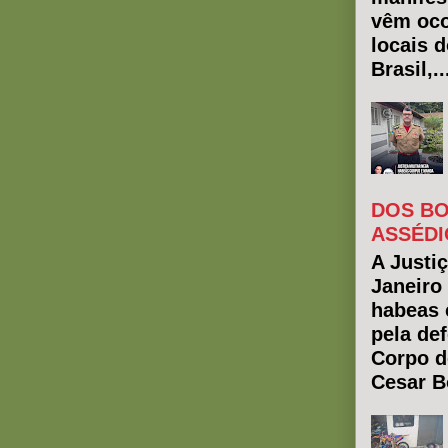
vêm oco
locais 
Brasil,..
DOS BO
ASSÉDI
A Justiç
Janeiro
habeas 
pela de
Corpo d
Cesar Bo