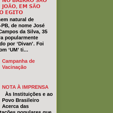
𝗡𝗢 𝗕𝗔𝗜𝗥𝗥𝗢 𝗦Ã𝗢
𝗝𝗢Ã𝗢, 𝗘𝗠 𝗦Ã𝗢
𝗢 𝗘𝗚𝗜𝗧𝗢
em natural de
a-PB, de nome José
Campos da Silva, 35
ra popularmente
do por ‘Divan’. Foi
m ‘UM’ ti...
Campanha de
Vacinação
NOTA À IMPRENSA
Às Instituições e ao
Povo Brasileiro
Acerca das
tações populares que