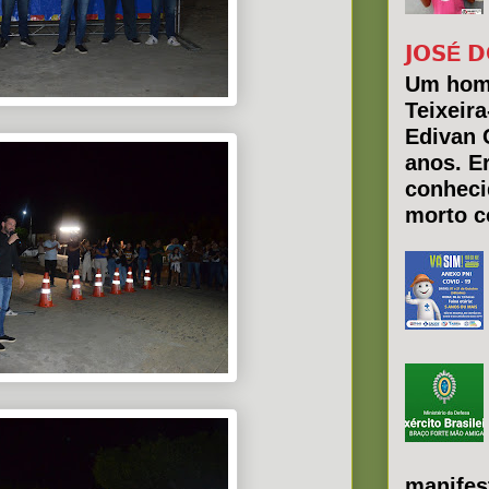
𝗝𝗢𝗦É 𝗗
Um hom
Teixeir
Edivan 
anos. E
conheci
morto co
manifes