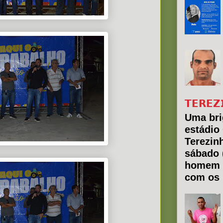
𝗧𝗘𝗥𝗘𝗭
Uma bri
estádio
Terezin
sábado 
homem 
com os 