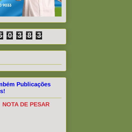
6
0
3
8
3
mbém Publicações
s!
NOTA DE PESAR