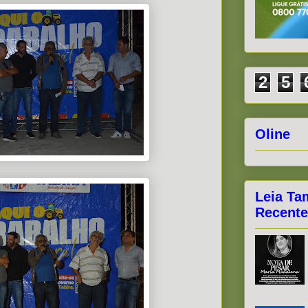
2
5
Oline
Leia Ta
Recente