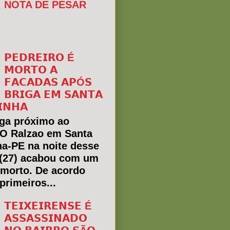
NOTA DE PESAR
𝗣𝗘𝗗𝗥𝗘𝗜𝗥𝗢 É
𝗠𝗢𝗥𝗧𝗢 𝗔
𝗙𝗔𝗖𝗔𝗗𝗔𝗦 𝗔𝗣Ó𝗦
𝗕𝗥𝗜𝗚𝗔 𝗘𝗠 𝗦𝗔𝗡𝗧𝗔
𝗜𝗡𝗛𝗔
ga próximo ao
 O Ralzao em Santa
ha-PE na noite desse
(27) acabou com um
morto. De acordo
primeiros...
𝗧𝗘𝗜𝗫𝗘𝗜𝗥𝗘𝗡𝗦𝗘 É
𝗔𝗦𝗦𝗔𝗦𝗦𝗜𝗡𝗔𝗗𝗢