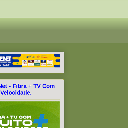
Net - Fibra + TV Com
 Velocidade.