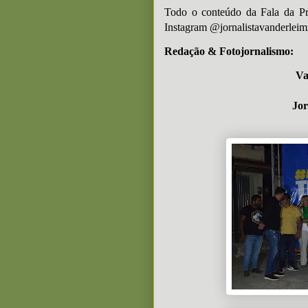
T
odo o conteúdo da Fala da Pr
Instagram @jornalistavanderleim
Redação & Fotojornalismo:
Va
Jor