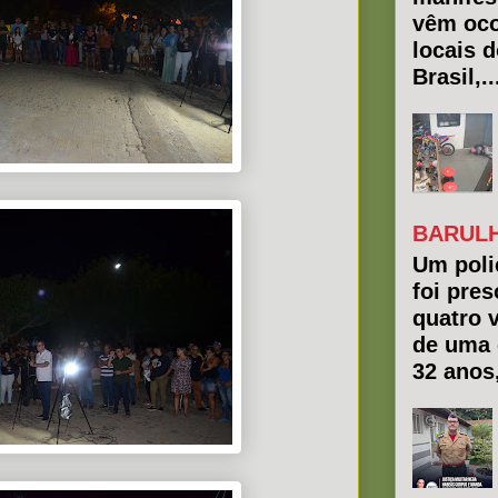
vêm oco
locais 
Brasil,..
BARULH
Um polic
foi pres
quatro 
de uma 
32 anos