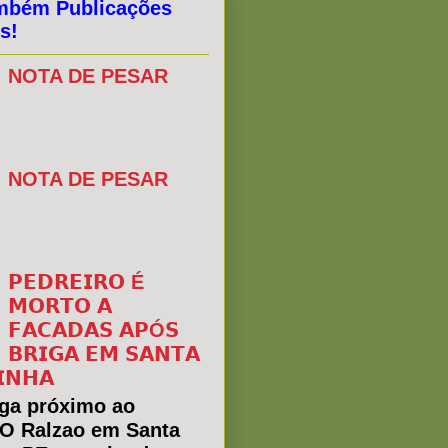
mbém Publicações
s!
NOTA DE PESAR
NOTA DE PESAR
𝗣𝗘𝗗𝗥𝗘𝗜𝗥𝗢 É
𝗠𝗢𝗥𝗧𝗢 𝗔
𝗙𝗔𝗖𝗔𝗗𝗔𝗦 𝗔𝗣Ó𝗦
𝗕𝗥𝗜𝗚𝗔 𝗘𝗠 𝗦𝗔𝗡𝗧𝗔
𝗜𝗡𝗛𝗔
ga próximo ao
 O Ralzao em Santa