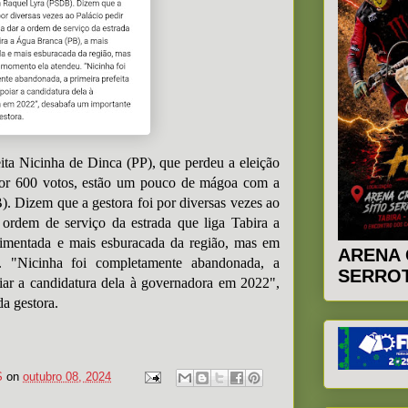
eita Nicinha de Dinca (PP), que perdeu a eleição
 por 600 votos, estão um pouco de mágoa com a
 Dizem que a gestora foi por diversas vezes ao
 ordem de serviço da estrada que liga Tabira a
mentada e mais esburacada da região, mas em
ARENA 
 "Nicinha foi completamente abandonada, a
SERROT
oiar a candidatura dela à governadora em 2022",
da gestora.
S
on
outubro 08, 2024