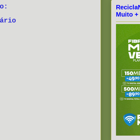
o:
Recicla
Muito +
ário