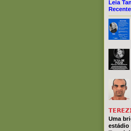
Leia Ta
Recente
𝗧𝗘𝗥𝗘𝗭
Uma bri
estádio