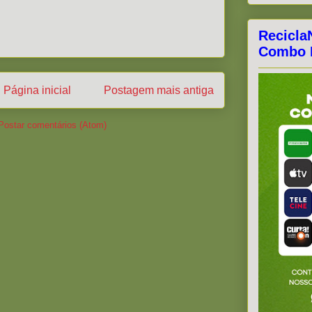
Recicla
Combo F
Página inicial
Postagem mais antiga
Postar comentários (Atom)