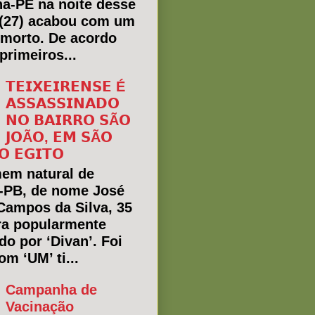
ha-PE na noite desse
(27) acabou com um
morto. De acordo
primeiros...
𝗧𝗘𝗜𝗫𝗘𝗜𝗥𝗘𝗡𝗦𝗘 É
𝗔𝗦𝗦𝗔𝗦𝗦𝗜𝗡𝗔𝗗𝗢
𝗡𝗢 𝗕𝗔𝗜𝗥𝗥𝗢 𝗦Ã𝗢
𝗝𝗢Ã𝗢, 𝗘𝗠 𝗦Ã𝗢
𝗢 𝗘𝗚𝗜𝗧𝗢
em natural de
a-PB, de nome José
Campos da Silva, 35
ra popularmente
do por ‘Divan’. Foi
m ‘UM’ ti...
Campanha de
Vacinação