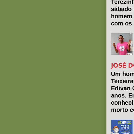
Terezin
sábado 
homem 
com os 
𝗝𝗢𝗦É 𝗗
Um hom
Teixeir
Edivan 
anos. E
conheci
morto co