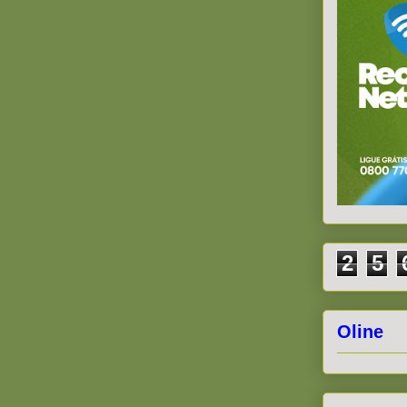
2
5
Oline