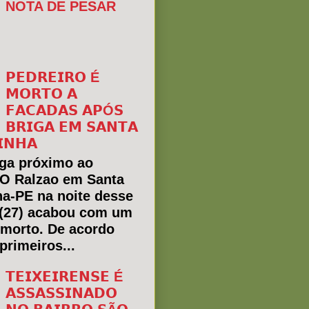
NOTA DE PESAR
𝗣𝗘𝗗𝗥𝗘𝗜𝗥𝗢 É
𝗠𝗢𝗥𝗧𝗢 𝗔
𝗙𝗔𝗖𝗔𝗗𝗔𝗦 𝗔𝗣Ó𝗦
𝗕𝗥𝗜𝗚𝗔 𝗘𝗠 𝗦𝗔𝗡𝗧𝗔
𝗜𝗡𝗛𝗔
ga próximo ao
 O Ralzao em Santa
ha-PE na noite desse
(27) acabou com um
morto. De acordo
primeiros...
𝗧𝗘𝗜𝗫𝗘𝗜𝗥𝗘𝗡𝗦𝗘 É
𝗔𝗦𝗦𝗔𝗦𝗦𝗜𝗡𝗔𝗗𝗢