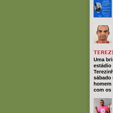
𝗧𝗘𝗥𝗘𝗭
Uma bri
estádio
Terezin
sábado 
homem 
com os 