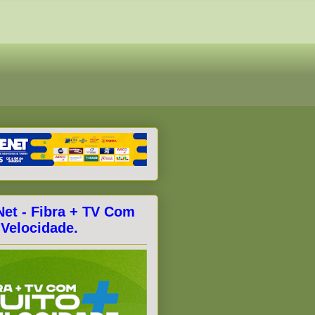
Net - Fibra + TV Com
 Velocidade.