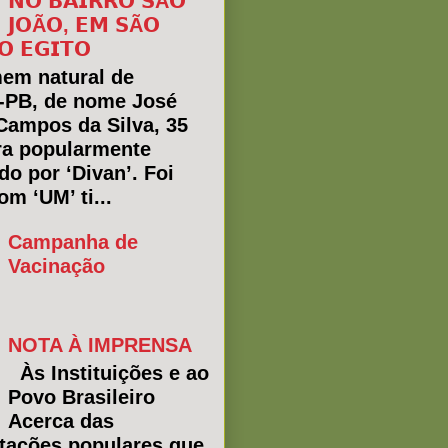
𝗡𝗢 𝗕𝗔𝗜𝗥𝗥𝗢 𝗦Ã𝗢
𝗝𝗢Ã𝗢, 𝗘𝗠 𝗦Ã𝗢
𝗢 𝗘𝗚𝗜𝗧𝗢
em natural de
a-PB, de nome José
Campos da Silva, 35
ra popularmente
do por ‘Divan’. Foi
m ‘UM’ ti...
Campanha de
Vacinação
NOTA À IMPRENSA
Às Instituições e ao
Povo Brasileiro
Acerca das
tações populares que