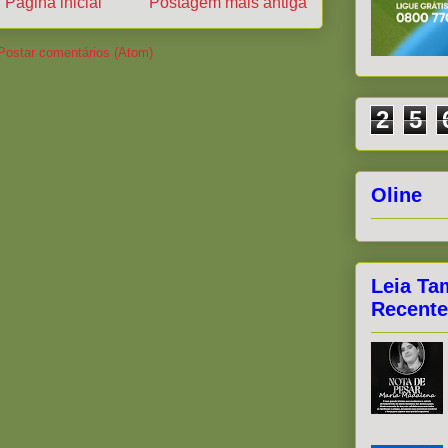
Página inicial
Postagem mais antiga
Postar comentários (Atom)
2
5
Oline
Leia Ta
Recente