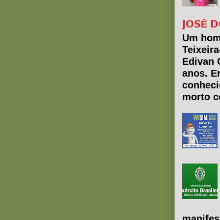
𝗝𝗢𝗦É 𝗗
Um hom
Teixeir
Edivan 
anos. E
conheci
morto co
manifes