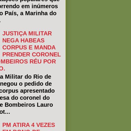
rrendo em inúmeros
do País, a Marinha do
.
JUSTIÇA MILITAR
NEGA HABEAS
CORPUS E MANDA
PRENDER CORONEL
MBEIROS RÉU POR
O.
a Militar do Rio de
 negou o pedido de
corpus apresentado
fesa do coronel do
e Bombeiros Lauro
t...
PM ATIRA 4 VEZES