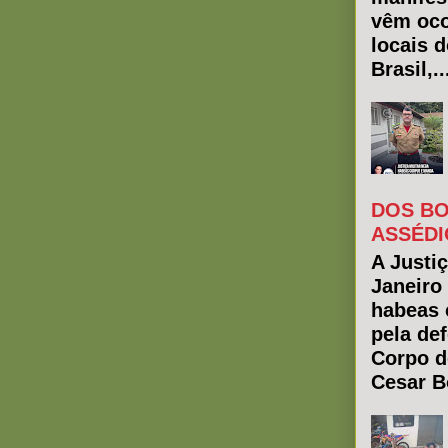
vêm oco
locais 
Brasil,..
DOS BO
ASSÉDI
A Justiç
Janeiro
habeas 
pela de
Corpo d
Cesar Bo