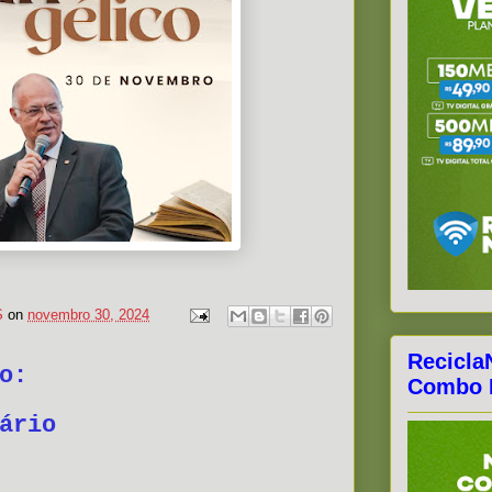
S
on
novembro 30, 2024
Recicla
o:
Combo F
ário