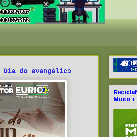
 Dia do evangélico
Recicla
Muito +