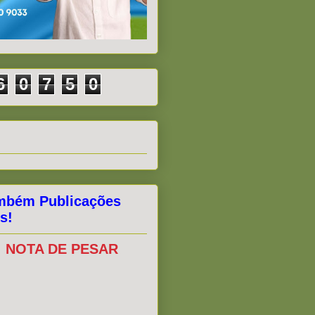
6
0
7
5
0
mbém Publicações
s!
NOTA DE PESAR