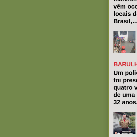
vêm oco
locais 
Brasil,..
BARULH
Um polic
foi pres
quatro 
de uma 
32 anos