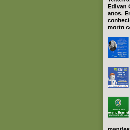
Edivan 
anos. E
conheci
morto co
manifes