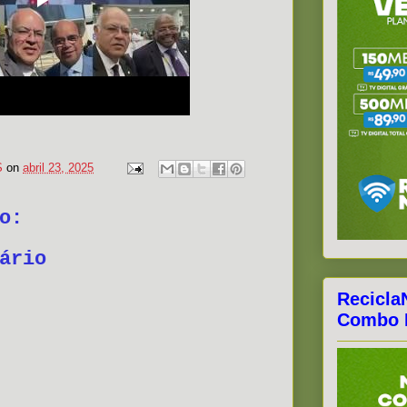
S
on
abril 23, 2025
o:
ário
Recicla
Combo F