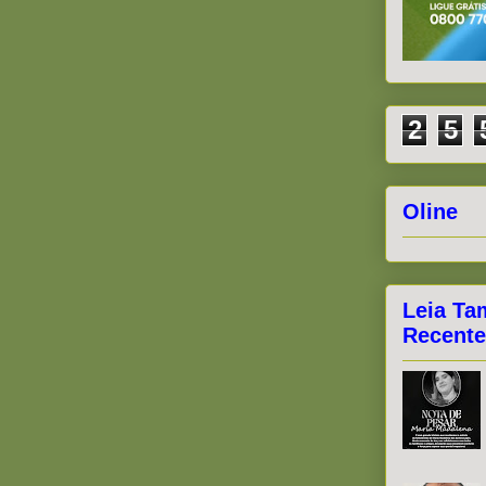
2
5
Oline
Leia Ta
Recente