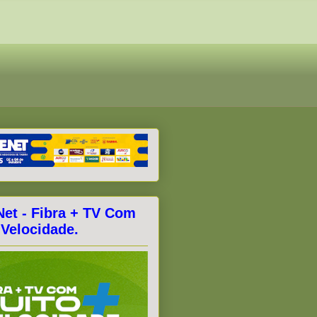
Net - Fibra + TV Com
 Velocidade.