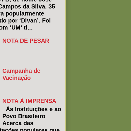
Campos da Silva, 35
ra popularmente
do por ‘Divan’. Foi
m ‘UM’ ti...
NOTA DE PESAR
Campanha de
Vacinação
NOTA À IMPRENSA
Às Instituições e ao
Povo Brasileiro
Acerca das
tações populares que