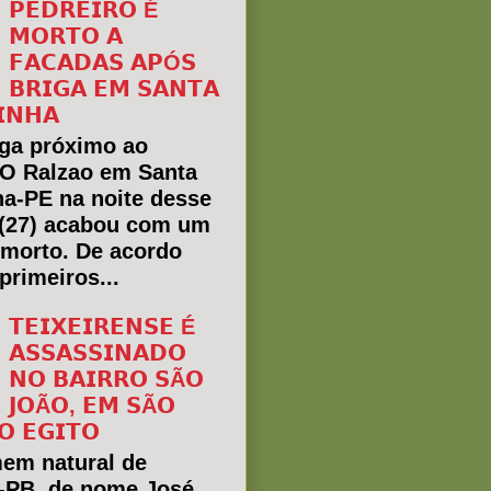
𝗣𝗘𝗗𝗥𝗘𝗜𝗥𝗢 É
𝗠𝗢𝗥𝗧𝗢 𝗔
𝗙𝗔𝗖𝗔𝗗𝗔𝗦 𝗔𝗣Ó𝗦
𝗕𝗥𝗜𝗚𝗔 𝗘𝗠 𝗦𝗔𝗡𝗧𝗔
𝗜𝗡𝗛𝗔
ga próximo ao
 O Ralzao em Santa
ha-PE na noite desse
(27) acabou com um
morto. De acordo
primeiros...
𝗧𝗘𝗜𝗫𝗘𝗜𝗥𝗘𝗡𝗦𝗘 É
𝗔𝗦𝗦𝗔𝗦𝗦𝗜𝗡𝗔𝗗𝗢
𝗡𝗢 𝗕𝗔𝗜𝗥𝗥𝗢 𝗦Ã𝗢
𝗝𝗢Ã𝗢, 𝗘𝗠 𝗦Ã𝗢
𝗢 𝗘𝗚𝗜𝗧𝗢
em natural de
a-PB, de nome José