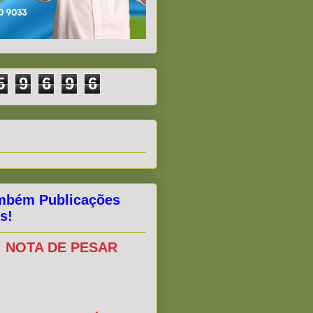
5
9
6
9
6
mbém Publicações
s!
NOTA DE PESAR