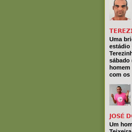
𝗧𝗘𝗥𝗘𝗭
Uma bri
estádio
Terezin
sábado 
homem 
com os 
𝗝𝗢𝗦É 𝗗
Um hom
Teixeir