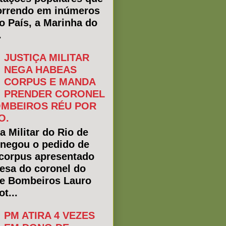
rrendo em inúmeros
do País, a Marinha do
.
JUSTIÇA MILITAR
NEGA HABEAS
CORPUS E MANDA
PRENDER CORONEL
MBEIROS RÉU POR
O.
a Militar do Rio de
 negou o pedido de
corpus apresentado
fesa do coronel do
e Bombeiros Lauro
t...
PM ATIRA 4 VEZES