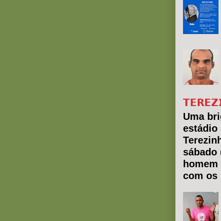
𝗧𝗘𝗥𝗘𝗭
Uma bri
estádio
Terezin
sábado 
homem 
com os 