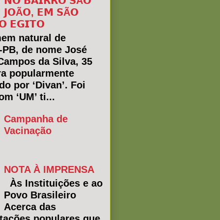
𝗡𝗢 𝗕𝗔𝗜𝗥𝗥𝗢 𝗦Ã𝗢
𝗝𝗢Ã𝗢, 𝗘𝗠 𝗦Ã𝗢
𝗢 𝗘𝗚𝗜𝗧𝗢
em natural de
a-PB, de nome José
Campos da Silva, 35
ra popularmente
do por ‘Divan’. Foi
m ‘UM’ ti...
Campanha de
Vacinação
NOTA À IMPRENSA
Às Instituições e ao
Povo Brasileiro
Acerca das
tações populares que