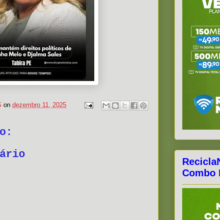
S
on
dezembro 11, 2025
o:
ário
Recicla
Combo F