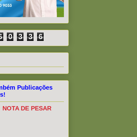
6
0
3
3
6
mbém Publicações
s!
NOTA DE PESAR