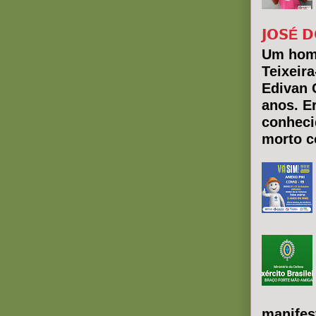
𝗝𝗢𝗦É 𝗗
Um hom
Teixeir
Edivan 
anos. E
conheci
morto co
manifes