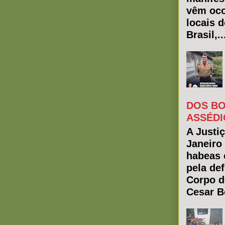
vêm oco
locais 
Brasil,..
DOS BO
ASSÉDI
A Justiç
Janeiro
habeas 
pela de
Corpo d
Cesar Bo