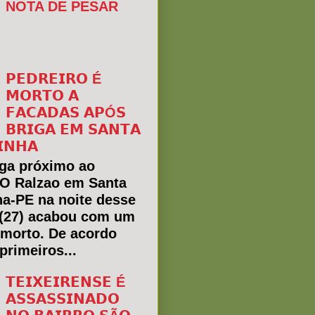
NOTA DE PESAR
𝗣𝗘𝗗𝗥𝗘𝗜𝗥𝗢 É
𝗠𝗢𝗥𝗧𝗢 𝗔
𝗙𝗔𝗖𝗔𝗗𝗔𝗦 𝗔𝗣Ó𝗦
𝗕𝗥𝗜𝗚𝗔 𝗘𝗠 𝗦𝗔𝗡𝗧𝗔
𝗜𝗡𝗛𝗔
ga próximo ao
 O Ralzao em Santa
ha-PE na noite desse
(27) acabou com um
morto. De acordo
primeiros...
𝗧𝗘𝗜𝗫𝗘𝗜𝗥𝗘𝗡𝗦𝗘 É
𝗔𝗦𝗦𝗔𝗦𝗦𝗜𝗡𝗔𝗗𝗢