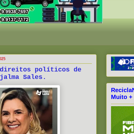
025
direitos políticos de
jalma Sales.
Recicla
Muito +