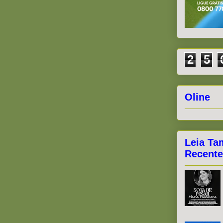
2
5
Oline
Leia Ta
Recente