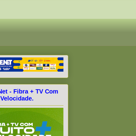
Net - Fibra + TV Com
 Velocidade.