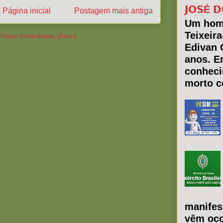
𝗝𝗢𝗦É 𝗗
Página inicial
Postagem mais antiga
Um hom
Teixeir
Postar comentários (Atom)
Edivan 
anos. E
conheci
morto co
manifes
vêm oco