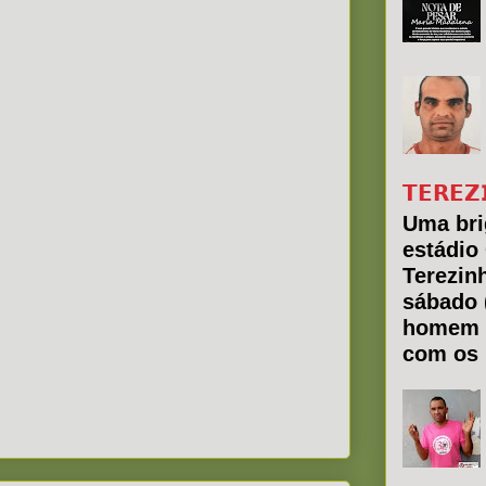
𝗧𝗘𝗥𝗘𝗭
Uma bri
estádio
Terezin
sábado 
homem 
com os 