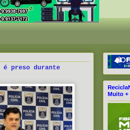
 é preso durante
Recicla
Muito +