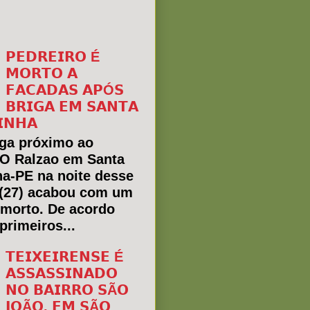
𝗣𝗘𝗗𝗥𝗘𝗜𝗥𝗢 É
𝗠𝗢𝗥𝗧𝗢 𝗔
𝗙𝗔𝗖𝗔𝗗𝗔𝗦 𝗔𝗣Ó𝗦
𝗕𝗥𝗜𝗚𝗔 𝗘𝗠 𝗦𝗔𝗡𝗧𝗔
𝗜𝗡𝗛𝗔
ga próximo ao
 O Ralzao em Santa
ha-PE na noite desse
(27) acabou com um
morto. De acordo
primeiros...
𝗧𝗘𝗜𝗫𝗘𝗜𝗥𝗘𝗡𝗦𝗘 É
𝗔𝗦𝗦𝗔𝗦𝗦𝗜𝗡𝗔𝗗𝗢
𝗡𝗢 𝗕𝗔𝗜𝗥𝗥𝗢 𝗦Ã𝗢
𝗝𝗢Ã𝗢, 𝗘𝗠 𝗦Ã𝗢