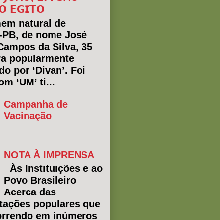
𝗢 𝗘𝗚𝗜𝗧𝗢
em natural de
a-PB, de nome José
Campos da Silva, 35
ra popularmente
do por ‘Divan’. Foi
m ‘UM’ ti...
Campanha de
Vacinação
NOTA À IMPRENSA
Às Instituições e ao
Povo Brasileiro
Acerca das
tações populares que
rrendo em inúmeros