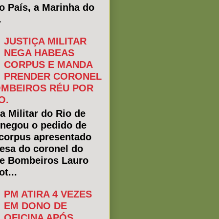
do País, a Marinha do
.
JUSTIÇA MILITAR
NEGA HABEAS
CORPUS E MANDA
PRENDER CORONEL
MBEIROS RÉU POR
O.
a Militar do Rio de
 negou o pedido de
corpus apresentado
fesa do coronel do
e Bombeiros Lauro
t...
PM ATIRA 4 VEZES
EM DONO DE
OFICINA APÓS