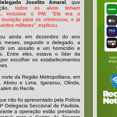
Delegado Joselito Amaral
, que
ação,
todos os alvos tinham
is, inclusive o PM. "Ele era o
 munição para os criminosos, e já
ritos militares", explicou.
çou ainda em dezembro do ano
s meses, segundo o delegado, a
dir um assalto e um homicídio e
s. Entre eles, estava o líder da
 por escolher os estabelecimentos
mes.
 norte da Região Metropolitana, em
, Abreu e Lima, Igarassu, Olinda,
 além do Recife.
que não foi apresentado pela Polícia
 8ª Delegacia Seccional de Paulista.
urante a operação estão prestando