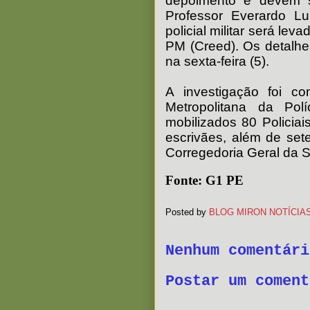
depoimento e devem s
Professor Everardo L
policial militar será l
PM (Creed). Os detalh
na sexta-feira (5).
A investigação foi co
Metropolitana da Políc
mobilizados 80 Policiai
escrivães, além de sete
Corregedoria Geral da S
Fonte: G1 PE
Posted by
BLOG MIRON NOTÍCIA
Nenhum comentári
Postar um coment