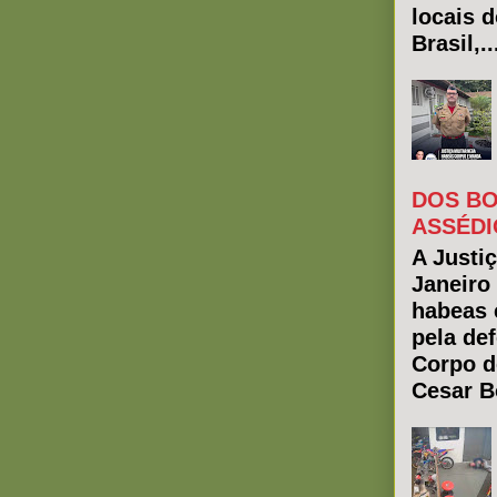
locais 
Brasil,..
DOS BO
ASSÉDI
A Justiç
Janeiro
habeas 
pela de
Corpo d
Cesar Bo