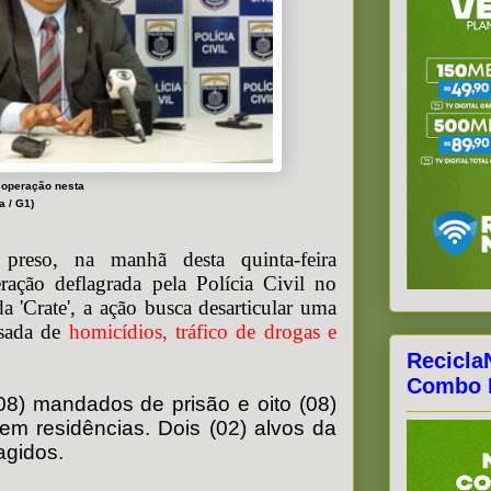
 operação nesta
a / G1)
 preso, na manhã desta quinta-feira
ração deflagrada pela Polícia Civil no
 'Crate', a ação busca desarticular uma
usada de
homicídios, tráfico de drogas e
Recicla
Combo F
08) mandados de prisão e oito (08)
m residências. Dois (02) alvos da
agidos.