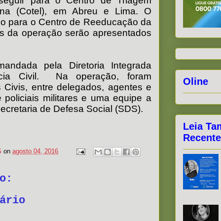
eguir para o Centro de Triagem
una (Cotel), em Abreu e Lima. O
evado para o Centro de Reeducação da
es da operação serão apresentados
mandada pela Diretoria Integrada
ia Civil.
Na operação, foram
Oline
s Civis, entre delegados, agentes e
 policiais militares e uma equipe a
ecretaria de Defesa Social (SDS).
Leia Ta
Recente
S
on
agosto 04, 2016
o:
ário