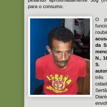
pesando aproximadamente 30g (tri
para o consumo.
O pr
fun
roub
acus
da S
menor
N., 1
S. 
auto
três
cida
Sert
Dian
env