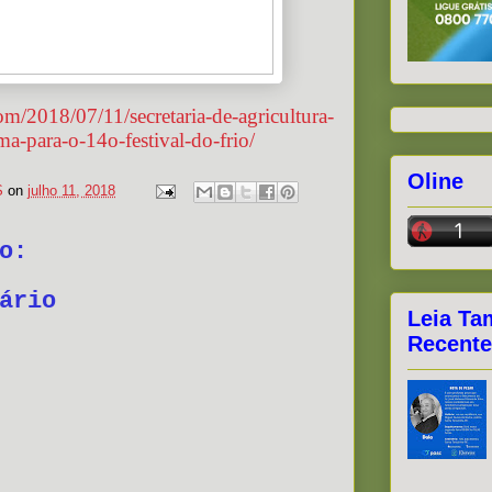
2018/07/11/secretaria-de-agricultura-
a-para-o-14o-festival-do-frio/
Oline
S
on
julho 11, 2018
o:
ário
Leia Ta
Recente