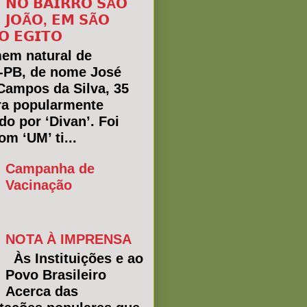
𝗡𝗢 𝗕𝗔𝗜𝗥𝗥𝗢 𝗦Ã𝗢
𝗝𝗢Ã𝗢, 𝗘𝗠 𝗦Ã𝗢
𝗢 𝗘𝗚𝗜𝗧𝗢
em natural de
a-PB, de nome José
Campos da Silva, 35
ra popularmente
do por ‘Divan’. Foi
m ‘UM’ ti...
Campanha de
Vacinação
NOTA À IMPRENSA
Às Instituições e ao
Povo Brasileiro
Acerca das