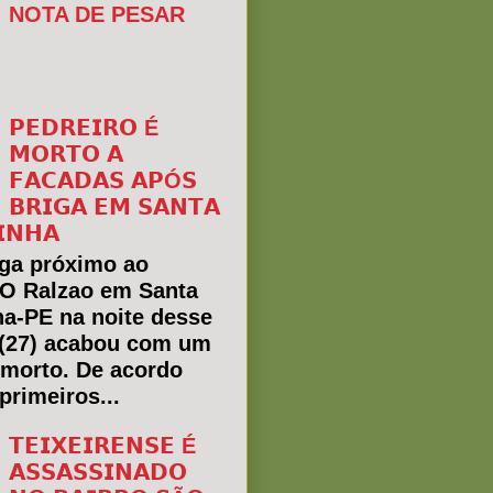
NOTA DE PESAR
𝗣𝗘𝗗𝗥𝗘𝗜𝗥𝗢 É
𝗠𝗢𝗥𝗧𝗢 𝗔
𝗙𝗔𝗖𝗔𝗗𝗔𝗦 𝗔𝗣Ó𝗦
𝗕𝗥𝗜𝗚𝗔 𝗘𝗠 𝗦𝗔𝗡𝗧𝗔
𝗜𝗡𝗛𝗔
ga próximo ao
 O Ralzao em Santa
ha-PE na noite desse
(27) acabou com um
morto. De acordo
primeiros...
𝗧𝗘𝗜𝗫𝗘𝗜𝗥𝗘𝗡𝗦𝗘 É
𝗔𝗦𝗦𝗔𝗦𝗦𝗜𝗡𝗔𝗗𝗢