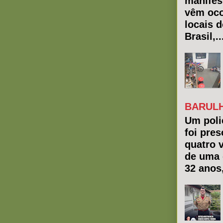
manifes
vêm oco
locais 
Brasil,..
BARULH
Um polic
foi pres
quatro 
de uma 
32 anos