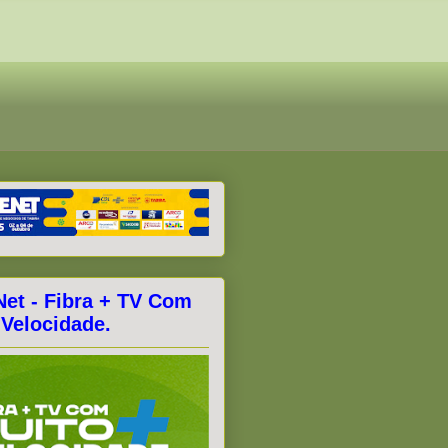
Net - Fibra + TV Com
 Velocidade.