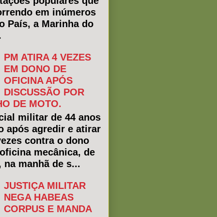
tações populares que
rrendo em inúmeros
do País, a Marinha do
.
PM ATIRA 4 VEZES
EM DONO DE
OFICINA APÓS
DISCUSSÃO POR
O DE MOTO.
ial militar de 44 anos
o após agredir e atirar
vezes contra o dono
oficina mecânica, de
, na manhã de s...
JUSTIÇA MILITAR
NEGA HABEAS
CORPUS E MANDA