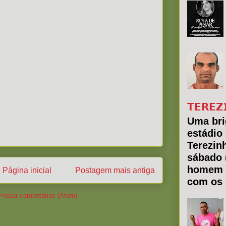
𝗧𝗘𝗥𝗘𝗭
Uma bri
estádio
Terezin
sábado 
homem 
Página inicial
Postagem mais antiga
com os 
Postar comentários (Atom)