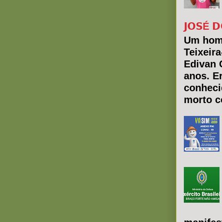
𝗝𝗢𝗦É 𝗗
Um hom
Teixeir
Edivan 
anos. E
conheci
morto co