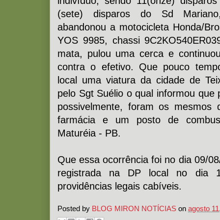
indivíduo, sendo 11(onze) disparo
(sete) disparos do Sd Marian
abandonou a motocicleta Honda/Bro
YOS 9985, chassi 9C2KO540ER039
mata, pulou uma cerca e continuou
contra o efetivo. Que pouco temp
local uma viatura da cidade de Te
pelo Sgt Suélio o qual informou que p
possivelmente, foram os mesmos 
farmácia e um posto de combust
Maturéia - PB.
Que essa ocorrência foi no dia 09/0
registrada na DP local no dia 
providências legais cabíveis.
Posted by
BLOG MIRON NOTÍCIAS
on
agosto 11