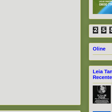
2
5
Oline
Leia Ta
Recente