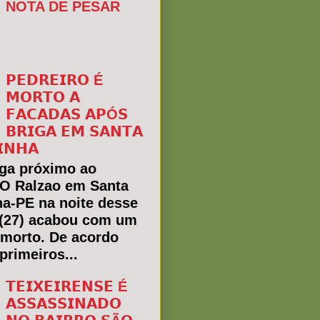
NOTA DE PESAR
𝗣𝗘𝗗𝗥𝗘𝗜𝗥𝗢 É
𝗠𝗢𝗥𝗧𝗢 𝗔
𝗙𝗔𝗖𝗔𝗗𝗔𝗦 𝗔𝗣Ó𝗦
𝗕𝗥𝗜𝗚𝗔 𝗘𝗠 𝗦𝗔𝗡𝗧𝗔
𝗜𝗡𝗛𝗔
ga próximo ao
 O Ralzao em Santa
ha-PE na noite desse
(27) acabou com um
morto. De acordo
primeiros...
𝗧𝗘𝗜𝗫𝗘𝗜𝗥𝗘𝗡𝗦𝗘 É
𝗔𝗦𝗦𝗔𝗦𝗦𝗜𝗡𝗔𝗗𝗢