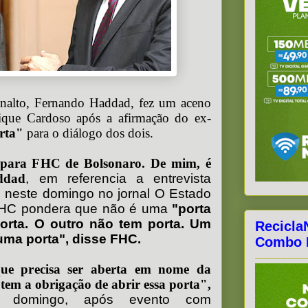
nalto, Fernando Haddad, fez um aceno
ique Cardoso após a afirmação do ex-
rta"
para o diálogo dos dois.
epara FHC de Bolsonaro. De mim, é
ddad
, em referencia a entrevista
 neste domingo no jornal O Estado
 FHC pondera que não é uma
"porta
orta. O outro não tem porta. Um
Recicla
uma porta", disse FHC.
Combo F
que precisa ser aberta em nome da
em a obrigação de abrir essa porta",
e domingo, após evento com