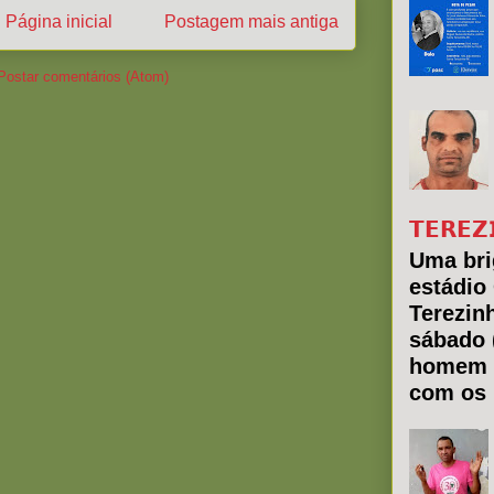
Página inicial
Postagem mais antiga
Postar comentários (Atom)
𝗧𝗘𝗥𝗘𝗭
Uma bri
estádio
Terezin
sábado 
homem 
com os 