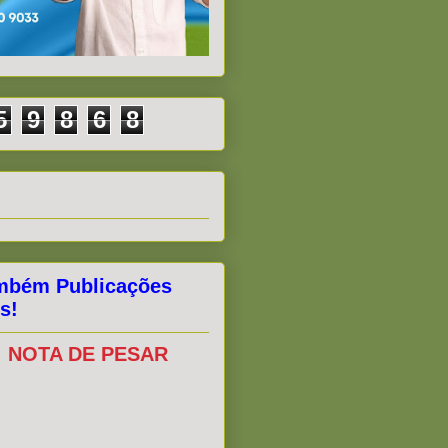
5
9
8
6
8
mbém Publicações
s!
NOTA DE PESAR