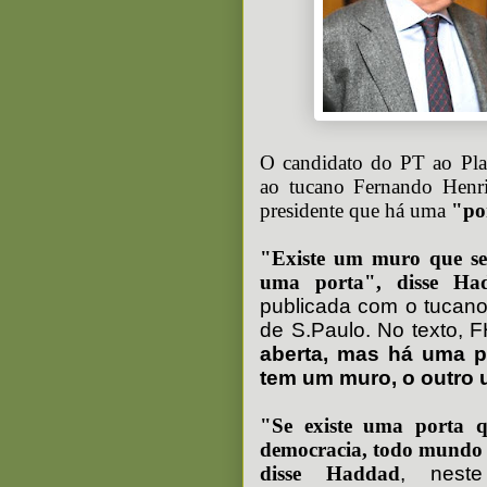
O candidato do PT ao Pla
ao tucano Fernando Henr
presidente que há uma
"po
"Existe um muro que s
uma porta", disse Ha
publicada com o tucano
de S.Paulo. No texto,
aberta, mas há uma p
tem um muro, o outro 
"Se existe uma porta 
democracia, todo mundo t
disse Haddad
, nest