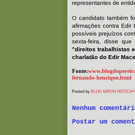
representantes de entid
O candidato também fo
afirmações contra Edir 
possíveis prejuízos com 
sexta-feira, disse qu
"direitos trabalhistas
charlatão do Edir Mac
Fonte:
www.blogdopereira
fernando-henrique.html
Posted by
BLOG MIRON NOTÍCIA
Nenhum comentári
Postar um coment