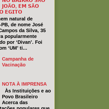
𝗡𝗢 𝗕𝗔𝗜𝗥𝗥𝗢 𝗦Ã𝗢
𝗝𝗢Ã𝗢, 𝗘𝗠 𝗦Ã𝗢
𝗢 𝗘𝗚𝗜𝗧𝗢
em natural de
a-PB, de nome José
Campos da Silva, 35
ra popularmente
do por ‘Divan’. Foi
m ‘UM’ ti...
Campanha de
Vacinação
NOTA À IMPRENSA
Às Instituições e ao
Povo Brasileiro
Acerca das
tações populares que