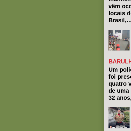
vêm oco
locais 
Brasil,..
BARULH
Um polic
foi pres
quatro 
de uma 
32 anos