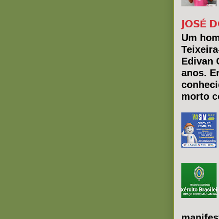
𝗝𝗢𝗦É 𝗗
Um hom
Teixeir
Edivan 
anos. E
conheci
morto co
manifes