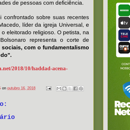
ades de pessoas com deficiência.
i confrontado sobre suas recentes
Macedo, líder da igreja Universal, e
o eleitorado religioso. O petista, na
e Bolsonaro representa o corte de
 e sociais, com o fundamentalismo
edo".
.net/2018/10/haddad-acena-
S
on
outubro 16, 2018
o:
ário