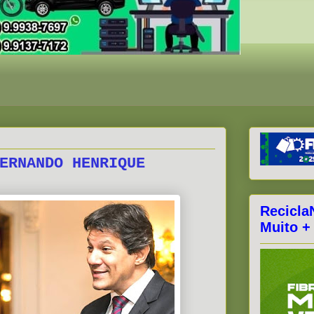
ERNANDO HENRIQUE
Recicla
Muito +