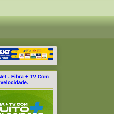
Net - Fibra + TV Com
 Velocidade.