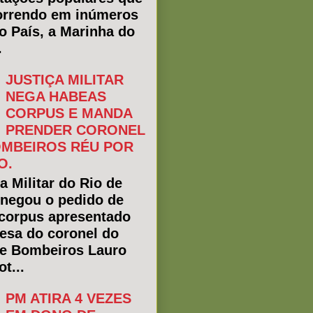
rrendo em inúmeros
do País, a Marinha do
.
JUSTIÇA MILITAR
NEGA HABEAS
CORPUS E MANDA
PRENDER CORONEL
MBEIROS RÉU POR
O.
a Militar do Rio de
 negou o pedido de
corpus apresentado
fesa do coronel do
e Bombeiros Lauro
t...
PM ATIRA 4 VEZES