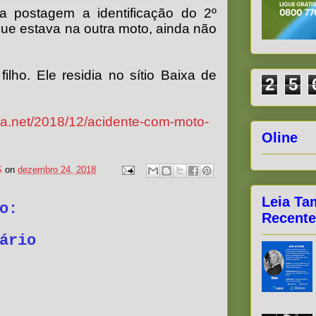
a postagem a identificação do 2º
que estava na outra moto, ainda não
filho. Ele residia no sítio Baixa de
2
5
a.net/2018/12/acidente-com-moto-
l
Oline
S
on
dezembro 24, 2018
Leia Ta
o:
Recente
ário