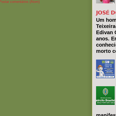
Postar comentários (Atom)
𝗝𝗢𝗦É 𝗗
Um hom
Teixeir
Edivan 
anos. E
conheci
morto co
manifes