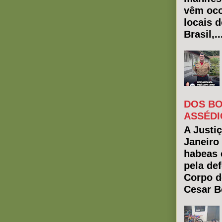
vêm oco
locais 
Brasil,..
DOS BO
ASSÉDI
A Justiç
Janeiro
habeas 
pela de
Corpo d
Cesar Bo