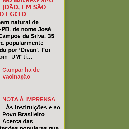
𝗡𝗢 𝗕𝗔𝗜𝗥𝗥𝗢 𝗦Ã𝗢
𝗝𝗢Ã𝗢, 𝗘𝗠 𝗦Ã𝗢
𝗢 𝗘𝗚𝗜𝗧𝗢
em natural de
a-PB, de nome José
Campos da Silva, 35
ra popularmente
do por ‘Divan’. Foi
m ‘UM’ ti...
Campanha de
Vacinação
NOTA À IMPRENSA
Às Instituições e ao
Povo Brasileiro
Acerca das
tações populares que