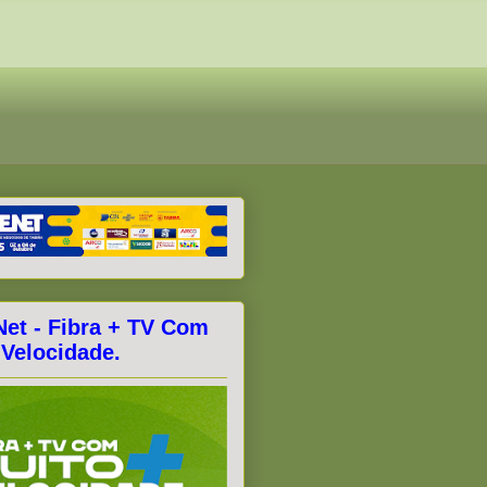
Net - Fibra + TV Com
 Velocidade.