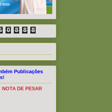
6
0
8
8
8
mbém Publicações
s!
NOTA DE PESAR