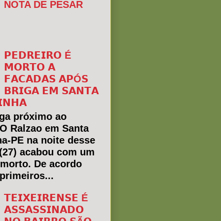
NOTA DE PESAR
𝗣𝗘𝗗𝗥𝗘𝗜𝗥𝗢 É
𝗠𝗢𝗥𝗧𝗢 𝗔
𝗙𝗔𝗖𝗔𝗗𝗔𝗦 𝗔𝗣Ó𝗦
𝗕𝗥𝗜𝗚𝗔 𝗘𝗠 𝗦𝗔𝗡𝗧𝗔
𝗜𝗡𝗛𝗔
ga próximo ao
 O Ralzao em Santa
ha-PE na noite desse
(27) acabou com um
morto. De acordo
primeiros...
𝗧𝗘𝗜𝗫𝗘𝗜𝗥𝗘𝗡𝗦𝗘 É
𝗔𝗦𝗦𝗔𝗦𝗦𝗜𝗡𝗔𝗗𝗢