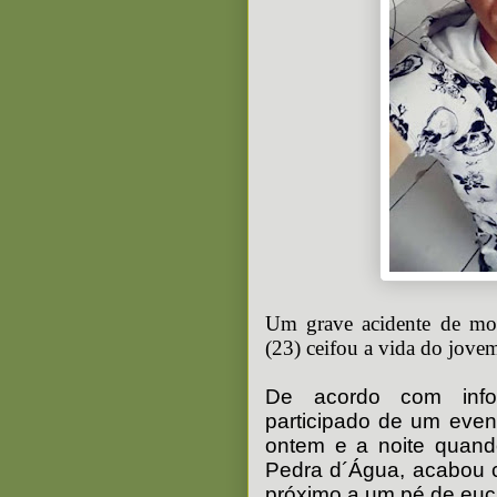
Um grave acidente de mo
(23) ceifou a vida do jove
De acordo com info
participado de um even
ontem e a noite quand
Pedra d´Água, acabou c
próximo a um pé de euca