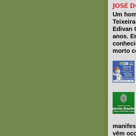
𝗝𝗢𝗦É 𝗗
Um hom
Teixeir
Edivan 
anos. E
conheci
morto co
manifes
vêm oco