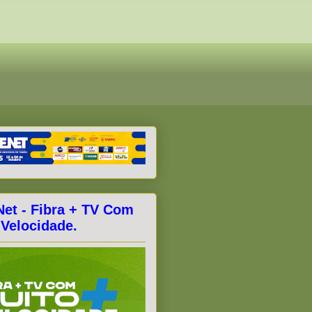
Net - Fibra + TV Com
 Velocidade.