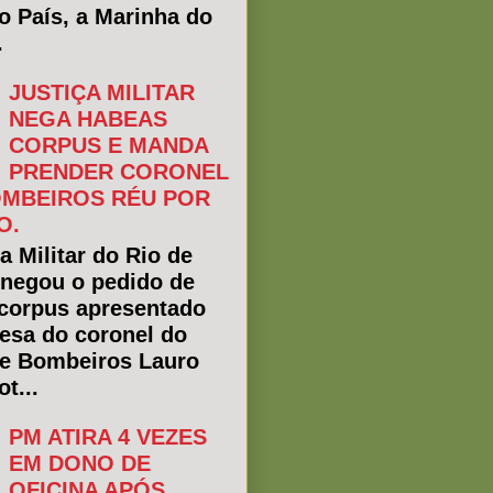
do País, a Marinha do
.
JUSTIÇA MILITAR
NEGA HABEAS
CORPUS E MANDA
PRENDER CORONEL
MBEIROS RÉU POR
O.
a Militar do Rio de
 negou o pedido de
corpus apresentado
fesa do coronel do
e Bombeiros Lauro
t...
PM ATIRA 4 VEZES
EM DONO DE
OFICINA APÓS