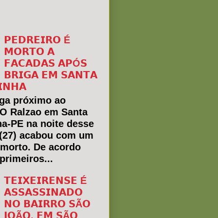
𝗣𝗘𝗗𝗥𝗘𝗜𝗥𝗢 É
𝗠𝗢𝗥𝗧𝗢 𝗔
𝗙𝗔𝗖𝗔𝗗𝗔𝗦 𝗔𝗣Ó𝗦
𝗕𝗥𝗜𝗚𝗔 𝗘𝗠 𝗦𝗔𝗡𝗧𝗔
𝗜𝗡𝗛𝗔
ga próximo ao
 O Ralzao em Santa
ha-PE na noite desse
(27) acabou com um
morto. De acordo
primeiros...
𝗧𝗘𝗜𝗫𝗘𝗜𝗥𝗘𝗡𝗦𝗘 É
𝗔𝗦𝗦𝗔𝗦𝗦𝗜𝗡𝗔𝗗𝗢
𝗡𝗢 𝗕𝗔𝗜𝗥𝗥𝗢 𝗦Ã𝗢
𝗝𝗢Ã𝗢, 𝗘𝗠 𝗦Ã𝗢