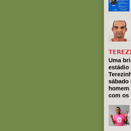
𝗧𝗘𝗥𝗘𝗭
Uma bri
estádio
Terezin
sábado 
homem 
com os 