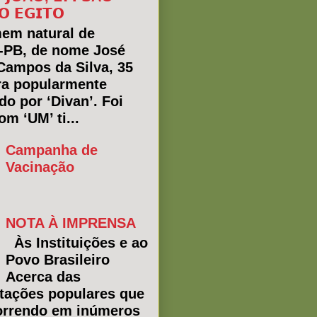
𝗢 𝗘𝗚𝗜𝗧𝗢
em natural de
a-PB, de nome José
Campos da Silva, 35
ra popularmente
do por ‘Divan’. Foi
m ‘UM’ ti...
Campanha de
Vacinação
NOTA À IMPRENSA
Às Instituições e ao
Povo Brasileiro
Acerca das
tações populares que
rrendo em inúmeros