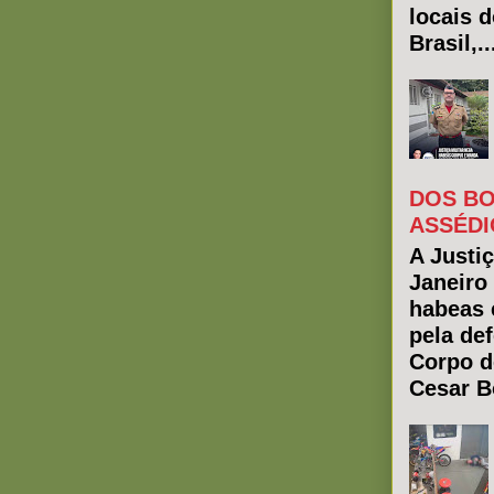
locais 
Brasil,..
DOS BO
ASSÉDI
A Justiç
Janeiro
habeas 
pela de
Corpo d
Cesar Bo