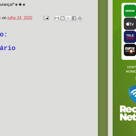
urança!*☀️🌵☀️
S
on
julho 24, 2020
o:
ário