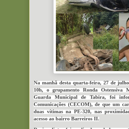
Na manhã desta quarta-feira, 27 de julho
10h, o grupamento Ronda Ostensiva 
Guarda Municipal de Tabira, foi inf
Comunicações (CECOM), de que um car
duas vítimas na PE-320, nas proximida
acesso ao bairro Barreiros II.