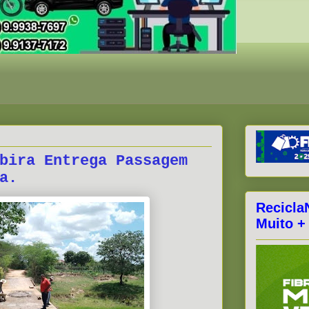
bira Entrega Passagem
a.
Recicla
Muito +