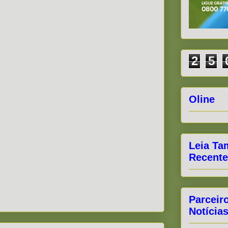
2
5
Oline
Leia Ta
Recente
Parceir
Notícia