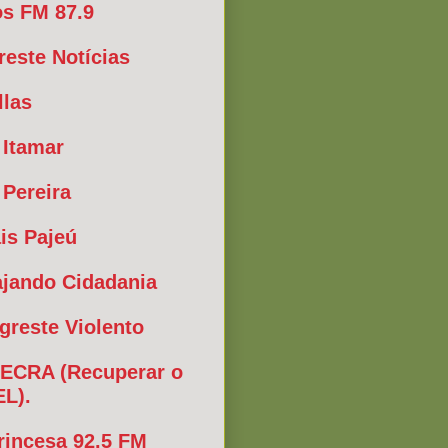
s FM 87.9
reste Notícias
llas
 Itamar
 Pereira
is Pajeú
ajando Cidadania
greste Violento
ECRA (Recuperar o
EL).
rincesa 92.5 FM