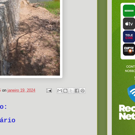
S
on
janeiro 19, 2024
o:
ário