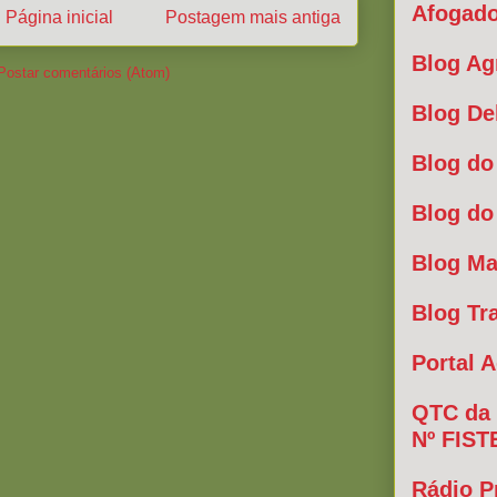
Afogado
Página inicial
Postagem mais antiga
Blog Ag
Postar comentários (Atom)
Blog De
Blog do
Blog do
Blog Ma
Blog Tr
Portal A
QTC da 
Nº FIST
Rádio P