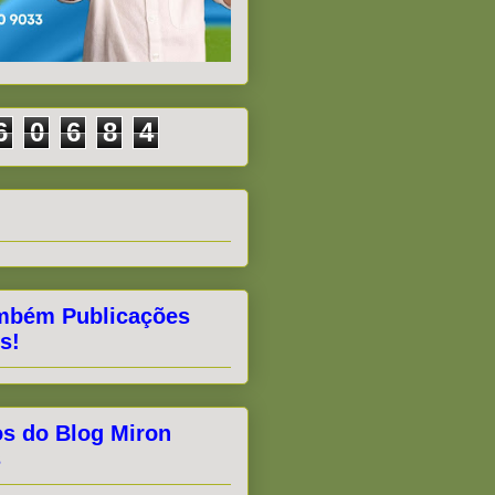
6
0
6
8
4
mbém Publicações
s!
os do Blog Miron
s