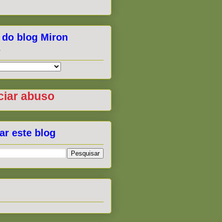
 do blog Miron
s
iar abuso
ar este blog