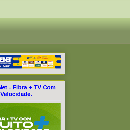
Net - Fibra + TV Com
 Velocidade.