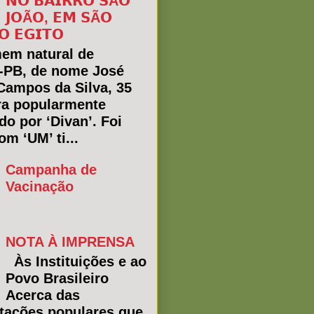
𝗡𝗢 𝗕𝗔𝗜𝗥𝗥𝗢 𝗦Ã𝗢
𝗝𝗢Ã𝗢, 𝗘𝗠 𝗦Ã𝗢
𝗢 𝗘𝗚𝗜𝗧𝗢
em natural de
a-PB, de nome José
Campos da Silva, 35
ra popularmente
do por ‘Divan’. Foi
m ‘UM’ ti...
Campanha de
Vacinação
NOTA À IMPRENSA
Às Instituições e ao
Povo Brasileiro
Acerca das
tações populares que