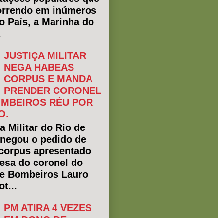
rrendo em inúmeros
do País, a Marinha do
.
JUSTIÇA MILITAR
NEGA HABEAS
CORPUS E MANDA
PRENDER CORONEL
MBEIROS RÉU POR
O.
a Militar do Rio de
 negou o pedido de
corpus apresentado
fesa do coronel do
e Bombeiros Lauro
t...
PM ATIRA 4 VEZES