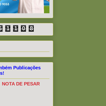
6
1
1
0
8
mbém Publicações
s!
NOTA DE PESAR