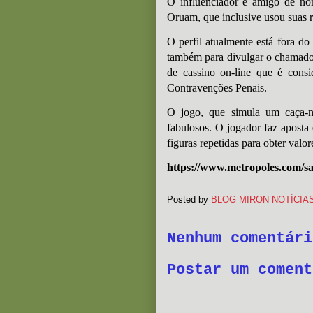
O influenciador é amigo de n
Oruam, que inclusive usou suas r
O perfil atualmente está fora d
também para divulgar o chamad
de cassino on-line que é consi
Contravenções Penais.
O jogo, que simula um caça-n
fabulosos. O jogador faz aposta
figuras repetidas para obter valo
https://www.metropoles.com/sa
Posted by
BLOG MIRON NOTÍCIA
Nenhum comentári
Postar um coment