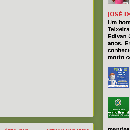
𝗝𝗢𝗦É 𝗗
Um hom
Teixeir
Edivan 
anos. E
conheci
morto co
manifes