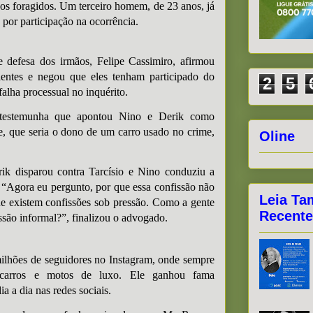
os foragidos. Um terceiro homem, de 23 anos, já
 por participação na ocorrência.
defesa dos irmãos, Felipe Cassimiro, afirmou
ientes e negou que eles tenham participado do
2
5
alha processual no inquérito.
testemunha que apontou Nino e Derik como
te, que seria o dono de um carro usado no crime,
Oline
rik disparou contra Tarcísio e Nino conduziu a
. “Agora eu pergunto, por que essa confissão não
Leia Ta
ue existem confissões sob pressão. Como a gente
Recente
ssão informal?”, finalizou o advogado.
ilhões de seguidores no Instagram, onde sempre
 carros e motos de luxo. Ele ganhou fama
a a dia nas redes sociais.