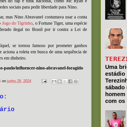
omes do rap e funk nacional, como Mc Ryan e
edes sociais para pedir liberdade para Nino.
o ar, mas Nino Abravanel costumava usar a conta
o
Jogo do Tigrinho
, o Fortune Tiger, uma espécie
derado ilegal no Brasil por ir contra a Lei de
íquel, se tornou famoso por prometer ganhos
 e aciona a roleta em busca de uma sequência de
res em dinheiro.
𝗧𝗘𝗥𝗘𝗭
Uma bri
o-paulo/influencer-nino-abravanel-foragido
estádio
Terezin
S
on
junho 29, 2024
sábado 
homem 
o:
com os 
ário