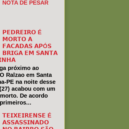
NOTA DE PESAR
𝗣𝗘𝗗𝗥𝗘𝗜𝗥𝗢 É
𝗠𝗢𝗥𝗧𝗢 𝗔
𝗙𝗔𝗖𝗔𝗗𝗔𝗦 𝗔𝗣Ó𝗦
𝗕𝗥𝗜𝗚𝗔 𝗘𝗠 𝗦𝗔𝗡𝗧𝗔
𝗜𝗡𝗛𝗔
ga próximo ao
 O Ralzao em Santa
ha-PE na noite desse
(27) acabou com um
morto. De acordo
primeiros...
𝗧𝗘𝗜𝗫𝗘𝗜𝗥𝗘𝗡𝗦𝗘 É
𝗔𝗦𝗦𝗔𝗦𝗦𝗜𝗡𝗔𝗗𝗢