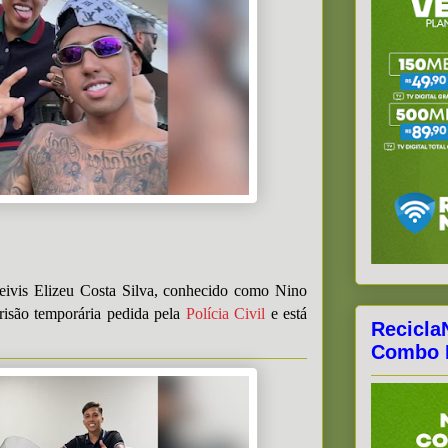
eivis Elizeu Costa Silva, conhecido como Nino
risão temporária pedida pela
Polícia Civil
e está
Recicla
Combo F