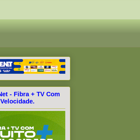
Net - Fibra + TV Com
 Velocidade.