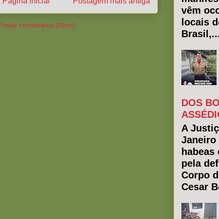
Página inicial
Postagem mais antiga
vêm oco
locais 
Postar comentários (Atom)
Brasil,..
DOS BO
ASSÉDI
A Justiç
Janeiro
habeas 
pela de
Corpo d
Cesar Bo