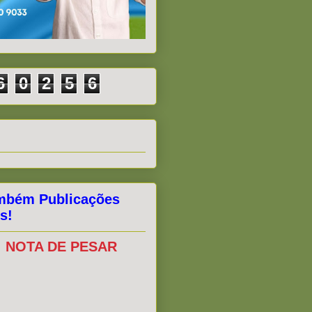
6
0
2
5
6
mbém Publicações
s!
NOTA DE PESAR