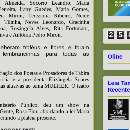
za Almeida, Socorro Leandro, Maria
Ferreira, Irany Guedes, Maria Gomes,
eia Miron, Terezinha Ribeiro, Neide
a, Tilinha, Neves Leonardo, Gracinha
soa, Rosângela Alves, Rita Fortunato,
2
5
ilva e Antônia Pedro Miron.
beram troféus e flores e foram
 e lembrancinhas para todas as
Oline
iação dos Poetas e Prosadores de Tabira
ícia e a presidenta Elizângela Soares
Leia Ta
ias alusivas ao tema MULHER. O teatro
Recente
istério Público, deu um show na
Gente, Rosa Flor, abordando a lei Maria
rtindo a plateia presente.