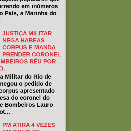
rrendo em inúmeros
do País, a Marinha do
.
JUSTIÇA MILITAR
NEGA HABEAS
CORPUS E MANDA
PRENDER CORONEL
MBEIROS RÉU POR
O.
a Militar do Rio de
 negou o pedido de
corpus apresentado
fesa do coronel do
e Bombeiros Lauro
t...
PM ATIRA 4 VEZES