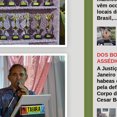
vêm oco
locais 
Brasil,..
DOS BO
ASSÉDI
A Justiç
Janeiro
habeas 
pela de
Corpo d
Cesar Bo