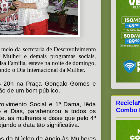
r meio da secretaria de Desenvolvimento
a Mulher e demais programas sociais,
a Família, esteve na noite de domingo,
ndo o Dia Internacional da Mulher.
s 20h na Praça Gonçalo Gomes e
ção de um bom público.
Recicla
volvimento Social e 1ª Dama, Iêda
Combo F
 e Dias, parabenizou a todos os
e, as mulheres e disse que pelo 4º
jando a data tão significativa.
os do Núcleo de Apoio às Mulheres