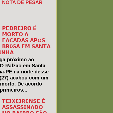
NOTA DE PESAR
𝗣𝗘𝗗𝗥𝗘𝗜𝗥𝗢 É
𝗠𝗢𝗥𝗧𝗢 𝗔
𝗙𝗔𝗖𝗔𝗗𝗔𝗦 𝗔𝗣Ó𝗦
𝗕𝗥𝗜𝗚𝗔 𝗘𝗠 𝗦𝗔𝗡𝗧𝗔
𝗜𝗡𝗛𝗔
ga próximo ao
 O Ralzao em Santa
ha-PE na noite desse
(27) acabou com um
morto. De acordo
primeiros...
𝗧𝗘𝗜𝗫𝗘𝗜𝗥𝗘𝗡𝗦𝗘 É
𝗔𝗦𝗦𝗔𝗦𝗦𝗜𝗡𝗔𝗗𝗢