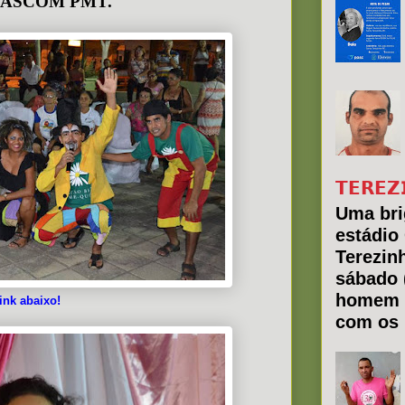
a – ASCOM PMT.
𝗧𝗘𝗥𝗘𝗭
Uma bri
estádio
Terezin
sábado 
homem 
ink abaixo!
com os 