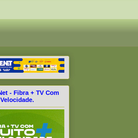
Net - Fibra + TV Com
 Velocidade.