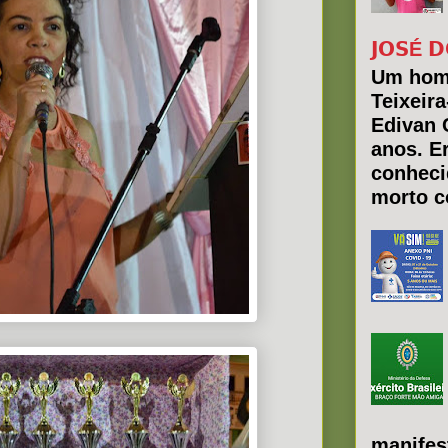
𝗝𝗢𝗦É 𝗗
Um hom
Teixeir
Edivan 
anos. E
conheci
morto co
manifes