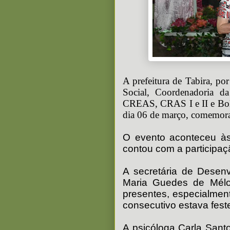
A prefeitura de Tabira, po
Social, Coordenadoria d
CREAS, CRAS I e II e Bols
dia 06 de março, comemora
O evento aconteceu à
contou com a participa
A secretária de Desen
Maria Guedes de Mélo
presentes, especialment
consecutivo estava feste
A psicóloga Carla Sant