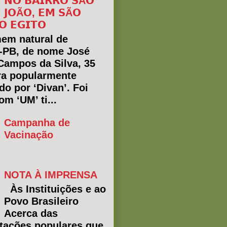
𝗡𝗢 𝗕𝗔𝗜𝗥𝗥𝗢 𝗦Ã𝗢
𝗝𝗢Ã𝗢, 𝗘𝗠 𝗦Ã𝗢
𝗢 𝗘𝗚𝗜𝗧𝗢
em natural de
a-PB, de nome José
Campos da Silva, 35
ra popularmente
do por ‘Divan’. Foi
m ‘UM’ ti...
Campanha de
Vacinação
NOTA À IMPRENSA
Às Instituições e ao
Povo Brasileiro
Acerca das
tações populares que