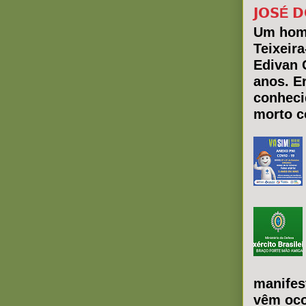
𝗝𝗢𝗦É 𝗗
Um hom
Teixeir
Edivan 
anos. E
conheci
morto co
manifes
vêm oco