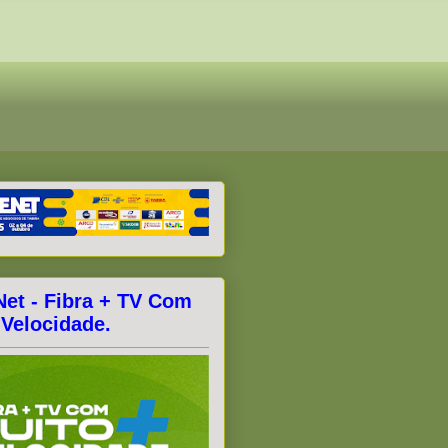
Net - Fibra + TV Com
 Velocidade.