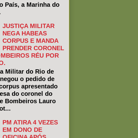
do País, a Marinha do
.
JUSTIÇA MILITAR
NEGA HABEAS
CORPUS E MANDA
PRENDER CORONEL
MBEIROS RÉU POR
O.
a Militar do Rio de
 negou o pedido de
corpus apresentado
fesa do coronel do
e Bombeiros Lauro
t...
PM ATIRA 4 VEZES
EM DONO DE
OFICINA APÓS