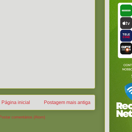
Página inicial
Postagem mais antiga
Postar comentários (Atom)