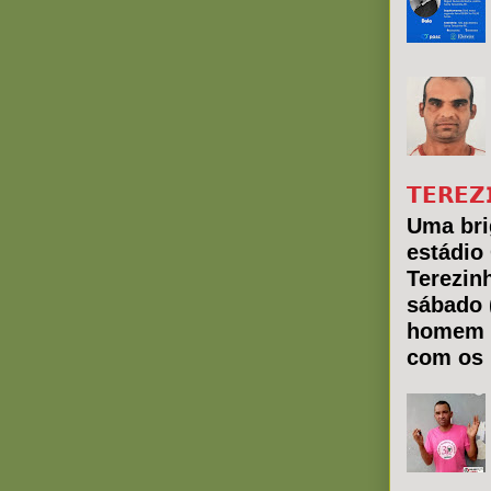
𝗧𝗘𝗥𝗘𝗭
Uma bri
estádio
Terezin
sábado 
homem 
com os 