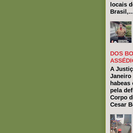
locais 
Brasil,..
DOS BO
ASSÉDI
A Justiç
Janeiro
habeas 
pela de
Corpo d
Cesar Bo