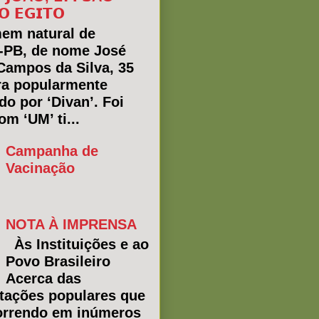
𝗢 𝗘𝗚𝗜𝗧𝗢
em natural de
a-PB, de nome José
Campos da Silva, 35
ra popularmente
do por ‘Divan’. Foi
m ‘UM’ ti...
Campanha de
Vacinação
NOTA À IMPRENSA
Às Instituições e ao
Povo Brasileiro
Acerca das
tações populares que
rrendo em inúmeros