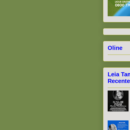
Oline
Leia Ta
Recente