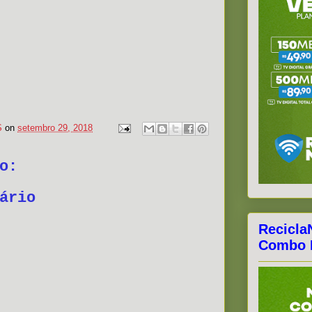
S
on
setembro 29, 2018
o:
ário
Recicla
Combo F