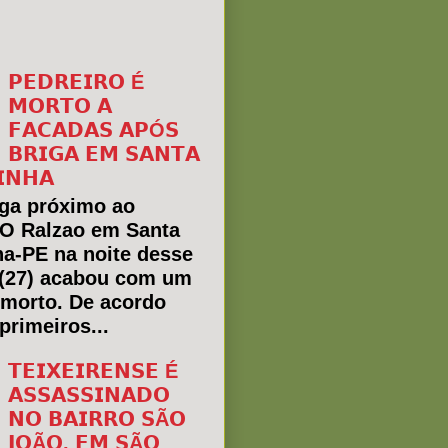
𝗣𝗘𝗗𝗥𝗘𝗜𝗥𝗢 É
𝗠𝗢𝗥𝗧𝗢 𝗔
𝗙𝗔𝗖𝗔𝗗𝗔𝗦 𝗔𝗣Ó𝗦
𝗕𝗥𝗜𝗚𝗔 𝗘𝗠 𝗦𝗔𝗡𝗧𝗔
𝗜𝗡𝗛𝗔
ga próximo ao
 O Ralzao em Santa
ha-PE na noite desse
(27) acabou com um
morto. De acordo
primeiros...
𝗧𝗘𝗜𝗫𝗘𝗜𝗥𝗘𝗡𝗦𝗘 É
𝗔𝗦𝗦𝗔𝗦𝗦𝗜𝗡𝗔𝗗𝗢
𝗡𝗢 𝗕𝗔𝗜𝗥𝗥𝗢 𝗦Ã𝗢
𝗝𝗢Ã𝗢, 𝗘𝗠 𝗦Ã𝗢