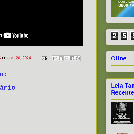
2
5
Oline
S
on
abril 26, 2024
o:
Leia Ta
ário
Recente