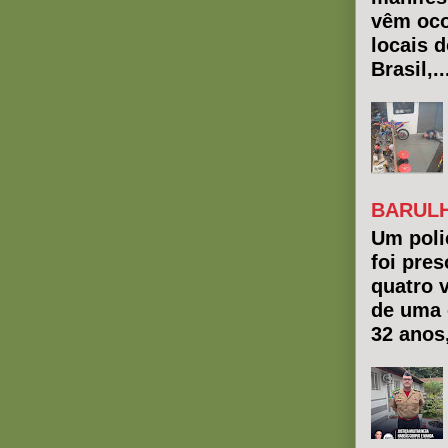
vêm oco
locais 
Brasil,..
BARULH
Um polic
foi pres
quatro 
de uma 
32 anos