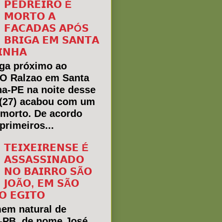
𝗣𝗘𝗗𝗥𝗘𝗜𝗥𝗢 É
𝗠𝗢𝗥𝗧𝗢 𝗔
𝗙𝗔𝗖𝗔𝗗𝗔𝗦 𝗔𝗣Ó𝗦
𝗕𝗥𝗜𝗚𝗔 𝗘𝗠 𝗦𝗔𝗡𝗧𝗔
𝗜𝗡𝗛𝗔
ga próximo ao
 O Ralzao em Santa
ha-PE na noite desse
(27) acabou com um
morto. De acordo
primeiros...
𝗧𝗘𝗜𝗫𝗘𝗜𝗥𝗘𝗡𝗦𝗘 É
𝗔𝗦𝗦𝗔𝗦𝗦𝗜𝗡𝗔𝗗𝗢
𝗡𝗢 𝗕𝗔𝗜𝗥𝗥𝗢 𝗦Ã𝗢
𝗝𝗢Ã𝗢, 𝗘𝗠 𝗦Ã𝗢
𝗢 𝗘𝗚𝗜𝗧𝗢
em natural de
a-PB, de nome José