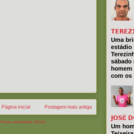
𝗧𝗘𝗥𝗘𝗭
Uma bri
estádio
Terezin
sábado 
homem 
com os 
Página inicial
Postagem mais antiga
𝗝𝗢𝗦É 𝗗
Postar comentários (Atom)
Um hom
Teixeir