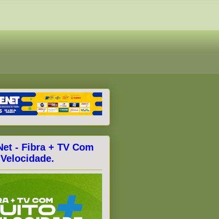
Net - Fibra + TV Com
 Velocidade.