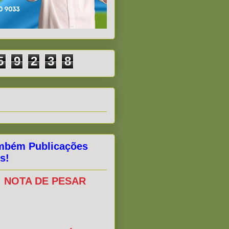
5
9
2
3
8
mbém Publicações
s!
NOTA DE PESAR