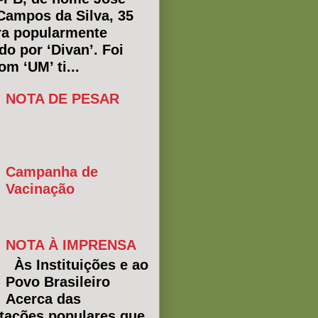
Campos da Silva, 35
ra popularmente
do por ‘Divan’. Foi
m ‘UM’ ti...
NOTA DE PESAR
Campanha de
Vacinação
NOTA À IMPRENSA
Às Instituições e ao
Povo Brasileiro
Acerca das
tações populares que