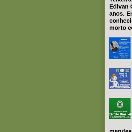
Edivan 
anos. E
conheci
morto co
manifes